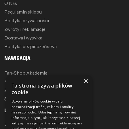
O Nas
Regulamin sklepu
Polityka prywatności
Zwroty i reklamacje
Dostawa i wysyłka
Polityka bezpieczeństwa
NAWIGACJA
Fan-Shop Akademie
×
Akcesoria treningowe
Ta strona używa plików
Zostań dystrybutorem
cookie
Sublimacja
Używamy plików cookie w celu
personalizacji treści, reklam i analizy
LINKI
naszego ruchu. Udostępniamy również
informacje o tym, jak korzystasz z naszej
witryny, naszym partnerom reklamowym i
Promocje
analitycznym, którzy mogą łączyć je z