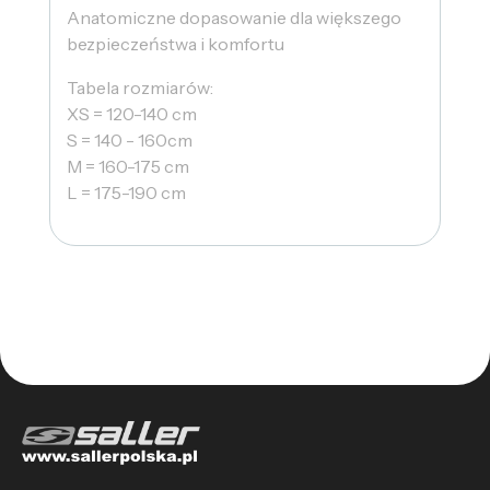
Anatomiczne dopasowanie dla większego
bezpieczeństwa i komfortu
Tabela rozmiarów:
XS = 120-140 cm
S = 140 - 160cm
M = 160-175 cm
L = 175-190 cm