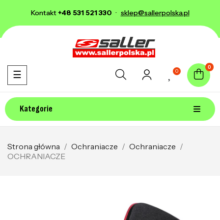
Kontakt
+48 531 521 330
·
sklep@sallerpolska.pl
0
0
Toggle navigation
☰
Kategorie
Strona główna
Ochraniacze
Ochraniacze
OCHRANIACZE