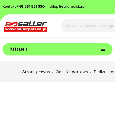
Kontakt
+48 531 521 330
·
sklep@sallerpolska.pl
Kategorie
Strona główna
Odzież sportowa
Bielizna t