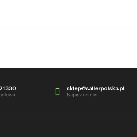
21 330
sklep@sallerpolska.pl
ndlowa
Napisz do nas