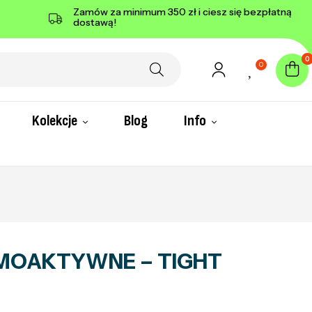
Zamów za minimum 350 zł i ciesz się bezpłatną
dostawą!
0
0
Kolekcje
Blog
Info
MOAKTYWNE – TIGHT