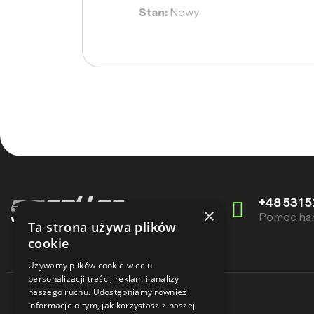
Stan:
Nowy
+48 531 5
×
Pomoc ha
Ta strona używa plików
cookie
Używamy plików cookie w celu
personalizacji treści, reklam i analizy
naszego ruchu. Udostępniamy również
informacje o tym, jak korzystasz z naszej