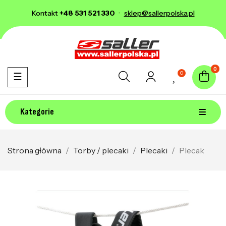
Kontakt
+48 531 521 330
·
sklep@sallerpolska.pl
0
0
Toggle navigation
☰
Kategorie
Strona główna
Torby / plecaki
Plecaki
Plecak