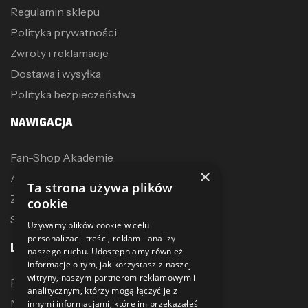
Regulamin sklepu
Polityka prywatności
Zwroty i reklamacje
Dostawa i wysyłka
Polityka bezpieczeństwa
NAWIGACJA
Fan-Shop Akademie
×
Akcesoria treningowe
Ta strona używa plików
Zostań dystrybutorem
cookie
Sublimacja
Używamy plików cookie w celu
personalizacji treści, reklam i analizy
LINKI
naszego ruchu. Udostępniamy również
informacje o tym, jak korzystasz z naszej
witryny, naszym partnerom reklamowym i
Promocje
analitycznym, którzy mogą łączyć je z
Nowe produkty
innymi informacjami, które im przekazałeś