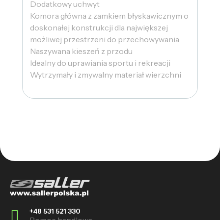
Dodatkowy uchwyt
Komora główna z zamkiem błyskawicznym o
doskonałej konstrukcji dla największej
możliwej przestrzeni do przechowywania
Naszywana kieszeń z przodu
Idealny do uprawiania sportu i rekreacji
Wytrzymały i zmywalny materiał wierzchni
+48 531 521 330
Pomoc handlowa