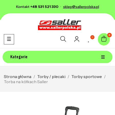
Kontakt
+48 531 521 330
·
sklep@sallerpolska.pl
0
0
Toggle navigation
☰
Kategorie
Strona główna
Torby / plecaki
Torby sportowe
Torba na kółkach Saller