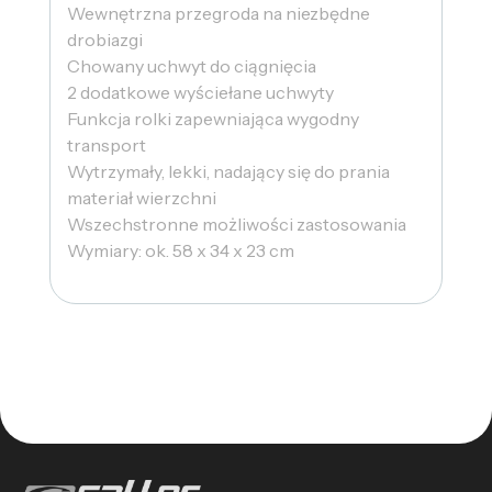
Wewnętrzna przegroda na niezbędne
drobiazgi
Chowany uchwyt do ciągnięcia
2 dodatkowe wyściełane uchwyty
Funkcja rolki zapewniająca wygodny
transport
Wytrzymały, lekki, nadający się do prania
materiał wierzchni
Wszechstronne możliwości zastosowania
Wymiary: ok. 58 x 34 x 23 cm