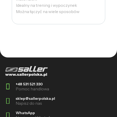
Idealny na trening i wypoczynek
Można łączyć na wiele sposobów
+48 531 521 330
Pomoc handlowa
sklep@sallerpolska.pl
Napisz do nas
WhatsApp