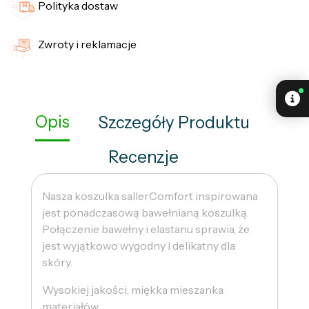
Polityka dostaw
Zwroty i reklamacje
Opis
Szczegóły Produktu
Recenzje
Nasza koszulka sallerComfort inspirowana
jest ponadczasową bawełnianą koszulką.
Połączenie bawełny i elastanu sprawia, że ​​
jest wyjątkowo wygodny i delikatny dla
skóry.
Wysokiej jakości, miękka mieszanka
materiałów