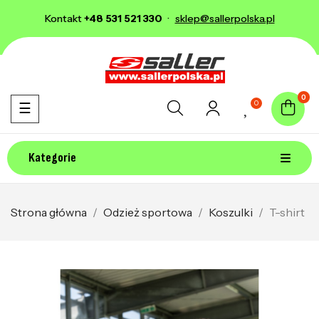
Kontakt
+48 531 521 330
·
sklep@sallerpolska.pl
0
0
Toggle navigation
☰
Kategorie
Strona główna
Odzież sportowa
Koszulki
T-shirt