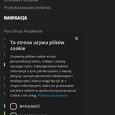
Polityka bezpieczeństwa
NAWIGACJA
Fan-Shop Akademie
×
Akcesoria treningowe
Ta strona używa plików
Zostań dystrybutorem
cookie
Sublimacja
Używamy plików cookie w celu
personalizacji treści, reklam i analizy
LINKI
naszego ruchu. Udostępniamy również
informacje o tym, jak korzystasz z naszej
witryny, naszym partnerom reklamowym i
Promocje
analitycznym, którzy mogą łączyć je z
Nowe produkty
innymi informacjami, które im przekazałeś
lub które zebrali w wyniku korzystania przez
Bestsellery
Ciebie z ich usług.
Polityka prywatności
ODBIERZ 10% ZNIŻKI
WYDAJNOŚĆ
NA PIERWSZE ZAKUPY