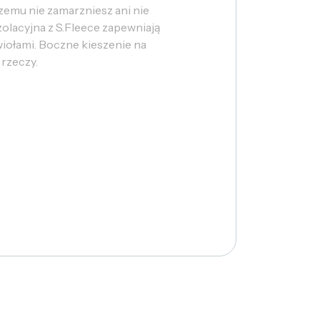
zemu nie zamarzniesz ani nie
lacyjna z S.Fleece zapewniają
iołami. Boczne kieszenie na
rzeczy.