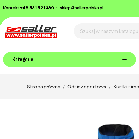
Kontakt
+48 531 521 330
·
sklep@sallerpolska.pl
Kategorie
Strona główna
Odzież sportowa
Kurtki zim