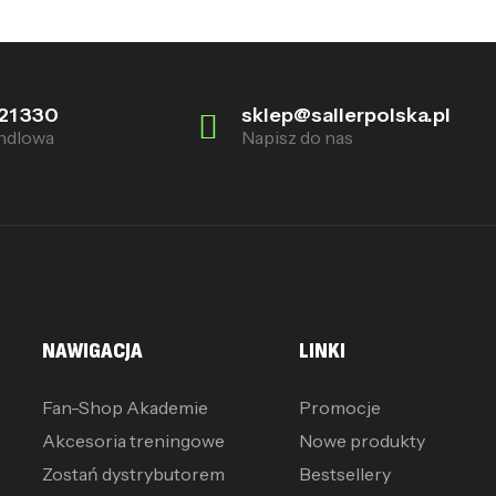
21 330
sklep@sallerpolska.pl
ndlowa
Napisz do nas
NAWIGACJA
LINKI
Fan-Shop Akademie
Promocje
Akcesoria treningowe
Nowe produkty
Zostań dystrybutorem
Bestsellery