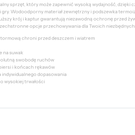
alny sprzęt, który może zapewnić wysoką wydajność, dzięki c
 gry. Wodoodporny materiał zewnętrzny i podszewka termoizo
uższy krój i kaptur gwarantują niezawodną ochronę przed żyw
szechstronne opcje przechowywania dla Twoich niezbędnych 
sztormową chroni przed deszczem i wiatrem
e na suwak
solutną swobodę ruchów
piersi i końcach rękawów
a indywidualnego dopasowania
o wysokiej trwałości