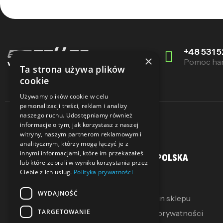
+48 531 5
×
Pomoc ha
Ta strona używa plików
cookie
Używamy plików cookie w celu
personalizacji treści, reklam i analizy
naszego ruchu. Udostępniamy również
informacje o tym, jak korzystasz z naszej
witryny, naszym partnerom reklamowym i
analitycznym, którzy mogą łączyć je z
innymi informacjami, które im przekazałeś
MOJE KONTO
SALLER POLSKA
lub które zebrali w wyniku korzystania przez
Ciebie z ich usług.
Polityka prywatności
Moje konto
O Nas
WYDAJNOŚĆ
Moje pokwitowania
Regulamin sklepu
TARGETOWANIE
Mój koszyk
Polityka prywatności