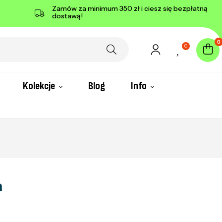
Zamów za minimum 350 zł i ciesz się bezpłatną
dostawą!
0
0
Kolekcje
Blog
Info
a