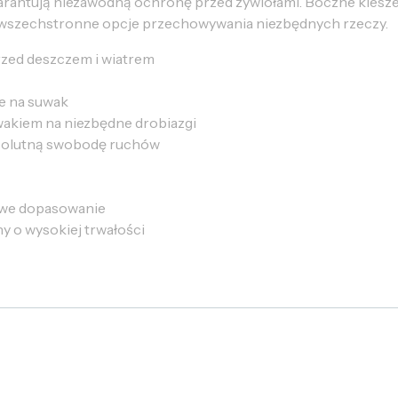
gwarantują niezawodną ochronę przed żywiołami. Boczne kiesze
i wszechstronne opcje przechowywania niezbędnych rzeczy.
rzed deszczem i wiatrem
e na suwak
wakiem na niezbędne drobiazgi
solutną swobodę ruchów
owe dopasowanie
 o wysokiej trwałości