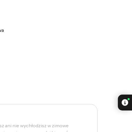
wa
sz ani nie wychłodzisz w zimowe