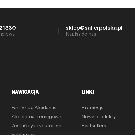
21 330
sklep@sallerpolska.pl
ndlowa
Napisz do nas
NAWIGACJA
LINKI
Fan-Shop Akademie
Promocje
Akcesoria treningowe
Nowe produkty
Zostań dystrybutorem
Bestsellery
Sublimacja