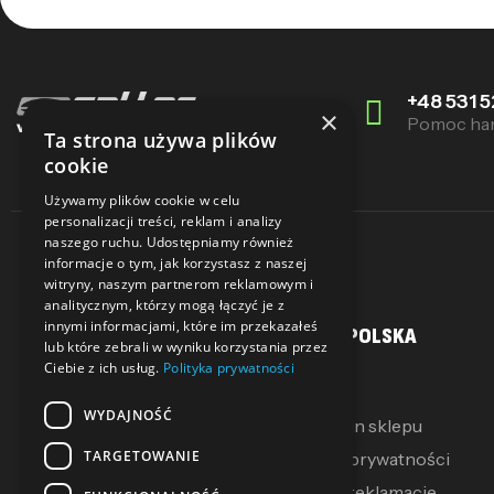
+48 531 5
×
Pomoc ha
Ta strona używa plików
cookie
Używamy plików cookie w celu
personalizacji treści, reklam i analizy
naszego ruchu. Udostępniamy również
informacje o tym, jak korzystasz z naszej
witryny, naszym partnerom reklamowym i
analitycznym, którzy mogą łączyć je z
innymi informacjami, które im przekazałeś
MOJE KONTO
SALLER POLSKA
lub które zebrali w wyniku korzystania przez
Ciebie z ich usług.
Polityka prywatności
Moje konto
O Nas
WYDAJNOŚĆ
Moje pokwitowania
Regulamin sklepu
TARGETOWANIE
Mój koszyk
Polityka prywatności
Zwroty i reklamacje