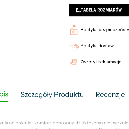
TABELA ROZMIARÓW
Polityka bezpieczeńst
Polityka dostaw
Zwroty i reklamacje
pis
Szczegóły Produktu
Recenzje
ia ocieplenie i komfort ochronny, dzięki czemu nie marznie