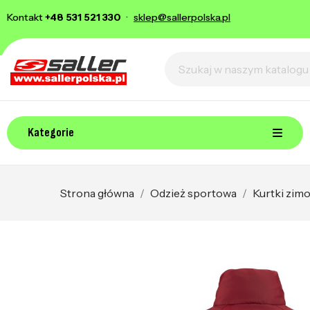
Kontakt
+48 531 521 330
·
sklep@sallerpolska.pl
Kategorie
Strona główna
Odzież sportowa
Kurtki zim