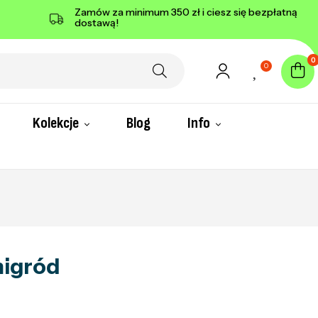
Zamów za minimum 350 zł i ciesz się bezpłatną
dostawą!
0
0
Kolekcje
Blog
Info
migród