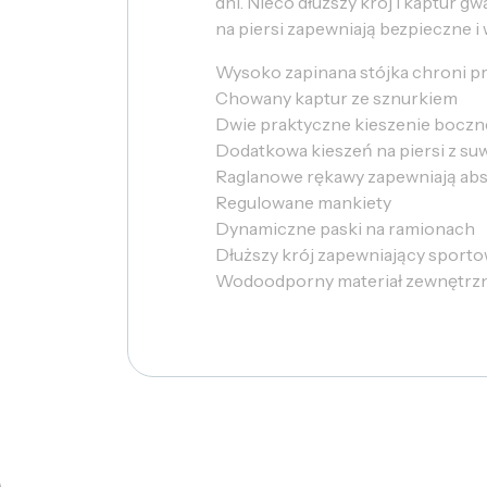
dni. Nieco dłuższy krój i kaptur 
na piersi zapewniają bezpieczne 
Wysoko zapinana stójka chroni p
Chowany kaptur ze sznurkiem
Dwie praktyczne kieszenie boczn
Dodatkowa kieszeń na piersi z su
Raglanowe rękawy zapewniają ab
Regulowane mankiety
Dynamiczne paski na ramionach
Dłuższy krój zapewniający sport
Wodoodporny materiał zewnętrzny