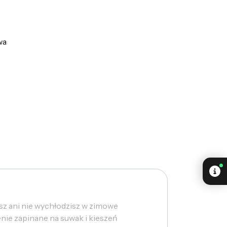
wa
sz ani nie wychłodzisz w zimowe
nie zapinane na suwak i kieszeń