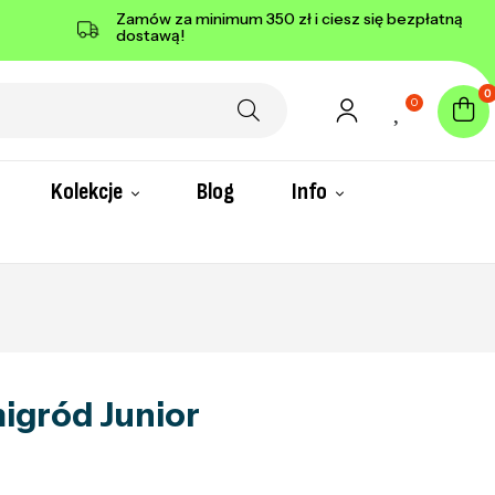
Zamów za minimum 350 zł i ciesz się bezpłatną
dostawą!
0
0
Kolekcje
Blog
Info
migród Junior