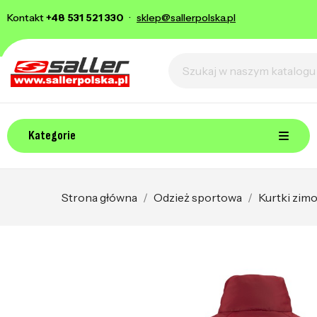
Kontakt
+48 531 521 330
·
sklep@sallerpolska.pl
Kategorie
Strona główna
Odzież sportowa
Kurtki zim