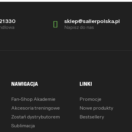
21 330
sklep@sallerpolska.pl
ndlowa
Napisz do nas
NAWIGACJA
LINKI
Fan-Shop Akademie
Promocje
Akcesoria treningowe
Nowe produkty
Zostań dystrybutorem
Bestsellery
Sublimacja