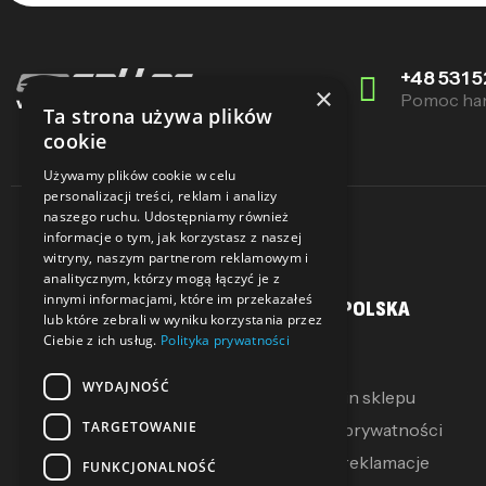
+48 531 5
×
Pomoc ha
Ta strona używa plików
cookie
Używamy plików cookie w celu
personalizacji treści, reklam i analizy
naszego ruchu. Udostępniamy również
informacje o tym, jak korzystasz z naszej
witryny, naszym partnerom reklamowym i
analitycznym, którzy mogą łączyć je z
innymi informacjami, które im przekazałeś
MOJE KONTO
SALLER POLSKA
lub które zebrali w wyniku korzystania przez
Ciebie z ich usług.
Polityka prywatności
Moje konto
O Nas
WYDAJNOŚĆ
Moje pokwitowania
Regulamin sklepu
TARGETOWANIE
Mój koszyk
Polityka prywatności
Zwroty i reklamacje
FUNKCJONALNOŚĆ