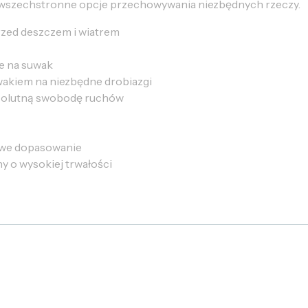
i wszechstronne opcje przechowywania niezbędnych rzeczy.
rzed deszczem i wiatrem
e na suwak
wakiem na niezbędne drobiazgi
solutną swobodę ruchów
owe dopasowanie
 o wysokiej trwałości