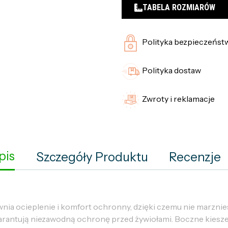
TABELA ROZMIARÓW
Polityka bezpieczeńst
Polityka dostaw
Zwroty i reklamacje
pis
Szczegóły Produktu
Recenzje
ia ocieplenie i komfort ochronny, dzięki czemu nie marznie
gwarantują niezawodną ochronę przed żywiołami. Boczne kiesze