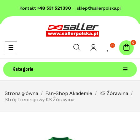
Kontakt
+48 531 521 330
·
sklep@sallerpolska.pl
0
0
Toggle navigation
☰
Kategorie
Strona główna
Fan-Shop Akademie
KS Żórawina
Strój Treningowy KS Żórawina