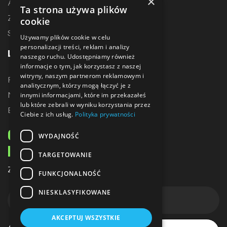
×
Akcesoria treningowe
Ta strona używa plików
Zostań dystrybutorem
cookie
Sublimacja
Używamy plików cookie w celu
personalizacji treści, reklam i analizy
LINKI
naszego ruchu. Udostępniamy również
informacje o tym, jak korzystasz z naszej
witryny, naszym partnerom reklamowym i
Promocje
analitycznym, którzy mogą łączyć je z
Nowe produkty
innymi informacjami, które im przekazałeś
lub które zebrali w wyniku korzystania przez
Bestsellery
Ciebie z ich usług.
Polityka prywatności
ODBIERZ 10% ZNIŻKI
WYDAJNOŚĆ
NA PIERWSZE ZAKUPY
TARGETOWANIE
Zapisz się do naszego newslettera
FUNKCJONALNOŚĆ
NIESKLASYFIKOWANE
AKCEPTUJ WSZYSTKIE