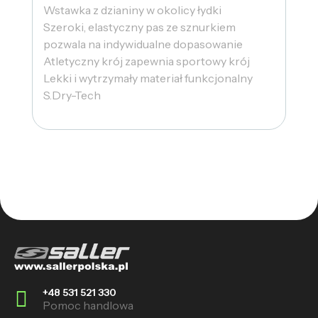
Wstawka z dzianiny w okolicy łydki
Szeroki, elastyczny pas ze sznurkiem
pozwala na indywidualne dopasowanie
Atletyczny krój zapewnia sportowy krój
Lekki i wytrzymały materiał funkcjonalny
S.Dry-Tech
+48 531 521 330
Pomoc handlowa