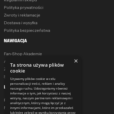
Polityka prywatności
Zwroty i reklamacje
Dostawa i wysyłka
Polityka bezpieczeństwa
NAWIGACJA
Fan-Shop Akademie
×
Akcesoria treningowe
Ta strona używa plików
Zostań dystrybutorem
cookie
Sublimacja
Używamy plików cookie w celu
personalizacji treści, reklam i analizy
LINKI
naszego ruchu. Udostępniamy również
informacje o tym, jak korzystasz z naszej
witryny, naszym partnerom reklamowym i
Promocje
analitycznym, którzy mogą łączyć je z
Nowe produkty
innymi informacjami, które im przekazałeś
lub które zebrali w wyniku korzystania przez