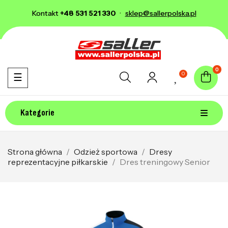
Kontakt
+48 531 521 330
·
sklep@sallerpolska.pl
0
0
Toggle navigation
☰
Kategorie
Strona główna
Odzież sportowa
Dresy
reprezentacyjne piłkarskie
Dres treningowy Senior