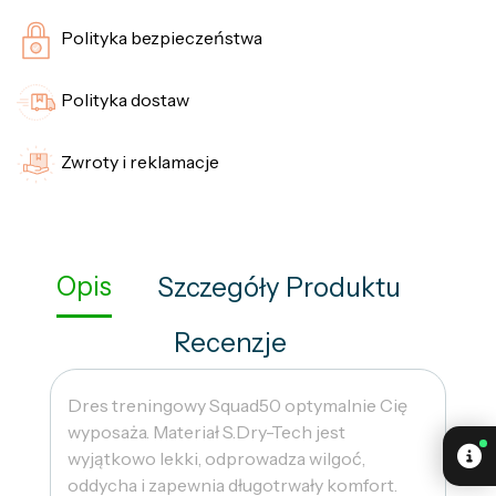
Polityka bezpieczeństwa
Polityka dostaw
Zwroty i reklamacje
Opis
Szczegóły Produktu
Recenzje
Dres treningowy Squad50 optymalnie Cię
wyposaża. Materiał S.Dry-Tech jest
wyjątkowo lekki, odprowadza wilgoć,
oddycha i zapewnia długotrwały komfort.