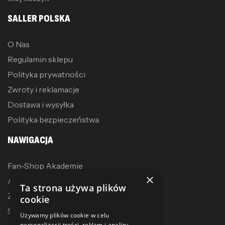
SALLER POLSKA
O Nas
Regulamin sklepu
Polityka prywatności
Zwroty i reklamacje
Dostawa i wysyłka
Polityka bezpieczeństwa
NAWIGACJA
Fan-Shop Akademie
×
Akcesoria treningowe
Ta strona używa plików
Zostań dystrybutorem
cookie
Sublimacja
Używamy plików cookie w celu
personalizacji treści, reklam i analizy