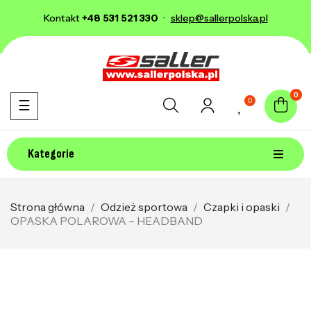
Kontakt
+48 531 521 330
·
sklep@sallerpolska.pl
0
0
Toggle navigation
☰
Kategorie
Strona główna
Odzież sportowa
Czapki i opaski
OPASKA POLAROWA – HEADBAND