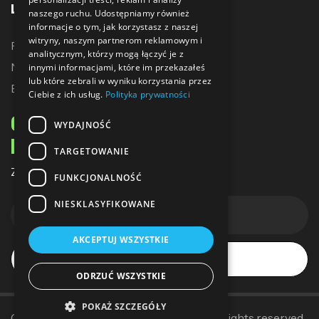
LINKI
naszego ruchu. Udostępniamy również
informacje o tym, jak korzystasz z naszej
witryny, naszym partnerom reklamowym i
Promocje
analitycznym, którzy mogą łączyć je z
Nowe produkty
innymi informacjami, które im przekazałeś
lub które zebrali w wyniku korzystania przez
Bestsellery
Ciebie z ich usług.
Polityka prywatności
ODBIERZ 10% ZNIŻKI
WYDAJNOŚĆ
NA PIERWSZE ZAKUPY
TARGETOWANIE
Zapisz się do naszego newslettera
FUNKCJONALNOŚĆ
NIESKLASYFIKOWANE
AKCEPTUJ WSZYSTKIE
Subskrybuj
ODRZUĆ WSZYSTKIE
POKAŻ SZCZEGÓŁY
Copyright © 2014–2025
Sallerpolska
. All rights reserved