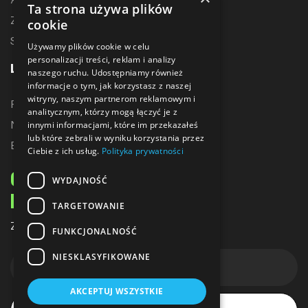
Ta strona używa plików
Zostań dystrybutorem
cookie
Sublimacja
Używamy plików cookie w celu
personalizacji treści, reklam i analizy
LINKI
naszego ruchu. Udostępniamy również
informacje o tym, jak korzystasz z naszej
witryny, naszym partnerom reklamowym i
Promocje
analitycznym, którzy mogą łączyć je z
Nowe produkty
innymi informacjami, które im przekazałeś
lub które zebrali w wyniku korzystania przez
Bestsellery
Ciebie z ich usług.
Polityka prywatności
ODBIERZ 10% ZNIŻKI
WYDAJNOŚĆ
NA PIERWSZE ZAKUPY
TARGETOWANIE
Zapisz się do naszego newslettera
FUNKCJONALNOŚĆ
NIESKLASYFIKOWANE
AKCEPTUJ WSZYSTKIE