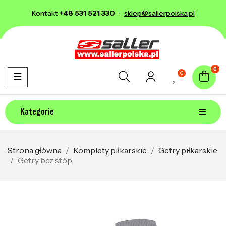
Kontakt
+48 531 521 330
·
sklep@sallerpolska.pl
0
0
Toggle navigation
☰
Kategorie
Strona główna
Komplety piłkarskie
Getry piłkarskie
Getry bez stóp