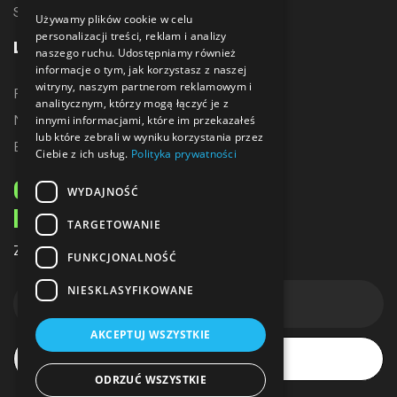
Sublimacja
Używamy plików cookie w celu
personalizacji treści, reklam i analizy
LINKI
naszego ruchu. Udostępniamy również
informacje o tym, jak korzystasz z naszej
witryny, naszym partnerom reklamowym i
Promocje
analitycznym, którzy mogą łączyć je z
Nowe produkty
innymi informacjami, które im przekazałeś
lub które zebrali w wyniku korzystania przez
Bestsellery
Ciebie z ich usług.
Polityka prywatności
ODBIERZ 10% ZNIŻKI
WYDAJNOŚĆ
NA PIERWSZE ZAKUPY
TARGETOWANIE
Zapisz się do naszego newslettera
FUNKCJONALNOŚĆ
NIESKLASYFIKOWANE
AKCEPTUJ WSZYSTKIE
Subskrybuj
ODRZUĆ WSZYSTKIE