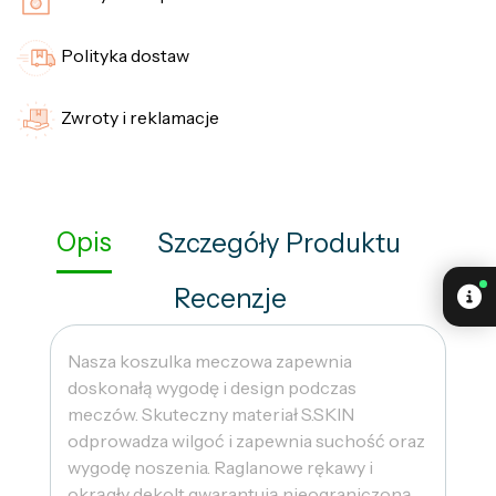
Polityka dostaw
Zwroty i reklamacje
Opis
Szczegóły Produktu
Recenzje
Nasza koszulka meczowa zapewnia
doskonałą wygodę i design podczas
meczów. Skuteczny materiał S.SKIN
odprowadza wilgoć i zapewnia suchość oraz
wygodę noszenia. Raglanowe rękawy i
okrągły dekolt gwarantują nieograniczoną