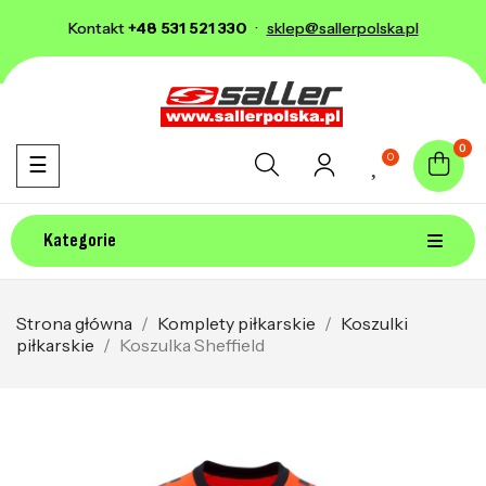
Kontakt
+48 531 521 330
·
sklep@sallerpolska.pl
0
0
Toggle navigation
☰
Kategorie
Strona główna
Komplety piłkarskie
Koszulki
piłkarskie
Koszulka Sheffield