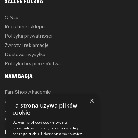
SALLER POLSKA
O Nas
Regulamin sklepu
Polityka prywatności
Zwroty i reklamacje
Dostawa i wysyłka
Polityka bezpieczeństwa
NAWIGACJA
Fan-Shop Akademie
×
Akcesoria treningowe
Ta strona używa plików
Zostań dystrybutorem
cookie
Sublimacja
Używamy plików cookie w celu
personalizacji treści, reklam i analizy
LINKI
naszego ruchu. Udostępniamy również