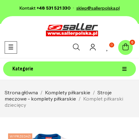
Kontakt
+48 531 521 330
·
sklep@sallerpolska.pl
0
0
Toggle navigation
☰
Kategorie
Strona główna
Komplety piłkarskie
Stroje
meczowe - komplety piłkarskie
Komplet piłkarski
dziecięcy
WYPRZEDAŻ!