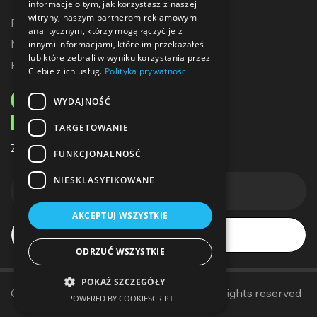
informacje o tym, jak korzystasz z naszej
witryny, naszym partnerom reklamowym i
Promocje
analitycznym, którzy mogą łączyć je z
Nowe produkty
innymi informacjami, które im przekazałeś
lub które zebrali w wyniku korzystania przez
Bestsellery
Ciebie z ich usług.
Polityka prywatności
ODBIERZ 10% ZNIŻKI
WYDAJNOŚĆ
NA PIERWSZE ZAKUPY
TARGETOWANIE
Zapisz się do naszego newslettera
FUNKCJONALNOŚĆ
NIESKLASYFIKOWANE
AKCEPTUJ WSZYSTKIE
Subskrybuj
ODRZUĆ WSZYSTKIE
POKAŻ SZCZEGÓŁY
Copyright © 2014–2025
Sallerpolska
. All rights reserved
POWERED BY COOKIESCRIPT