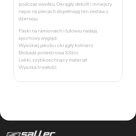
podczas wysiłku. Okrągły dekolt i mniejszy
napis na plecach dopełniają ten zestaw z
dżerseju.
Paski na ramionach i tułowiu nadają
sportowy wygląd.
Wysokiej jakości okrągły kołnierz
Blokada poliestrowa S.Skin
Lekki, szybkoschnący materiał
Wysoka trwałość