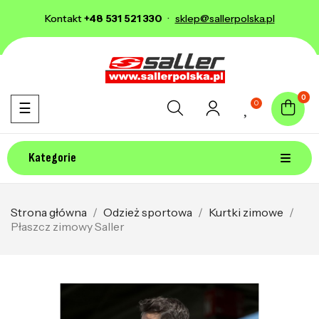
Kontakt
+48 531 521 330
·
sklep@sallerpolska.pl
0
0
Toggle navigation
☰
Kategorie
Strona główna
Odzież sportowa
Kurtki zimowe
Płaszcz zimowy Saller