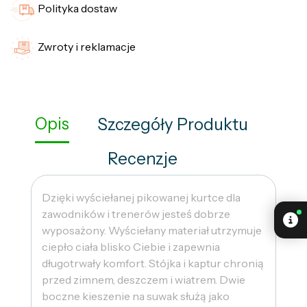
Polityka dostaw
Zwroty i reklamacje
Opis
Szczegóły Produktu
Recenzje
Dzięki wyściełanej pikowanej kurtce dla
zawodników i trenerów jesteś dobrze
wyposażony. Wyściełany materiał utrzymuje
ciepło ciała blisko Ciebie i zapewnia
długotrwały komfort. Stójka i kaptur chronią
przed zimnem, deszczem i wiatrem. Dwie
boczne kieszenie na suwak służą jako