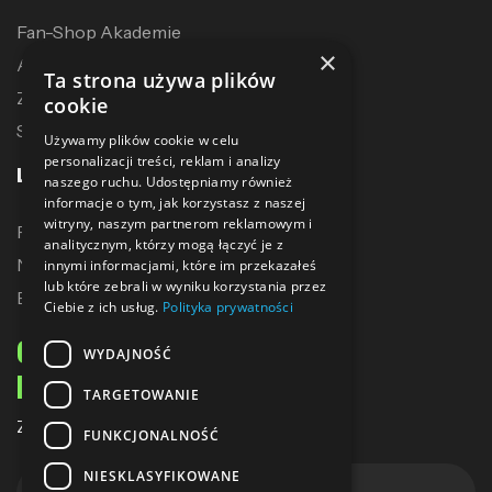
Fan-Shop Akademie
×
Akcesoria treningowe
Ta strona używa plików
Zostań dystrybutorem
cookie
Sublimacja
Używamy plików cookie w celu
personalizacji treści, reklam i analizy
LINKI
naszego ruchu. Udostępniamy również
informacje o tym, jak korzystasz z naszej
witryny, naszym partnerom reklamowym i
Promocje
analitycznym, którzy mogą łączyć je z
Nowe produkty
innymi informacjami, które im przekazałeś
lub które zebrali w wyniku korzystania przez
Bestsellery
Ciebie z ich usług.
Polityka prywatności
ODBIERZ 10% ZNIŻKI
WYDAJNOŚĆ
NA PIERWSZE ZAKUPY
TARGETOWANIE
Zapisz się do naszego newslettera
FUNKCJONALNOŚĆ
NIESKLASYFIKOWANE