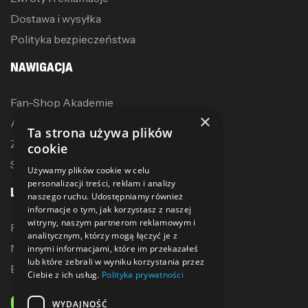
Dostawa i wysyłka
Polityka bezpieczeństwa
NAWIGACJA
Fan-Shop Akademie
×
Akcesoria treningowe
Ta strona używa plików
Zostań dystrybutorem
cookie
Sublimacja
Używamy plików cookie w celu
personalizacji treści, reklam i analizy
LINKI
naszego ruchu. Udostępniamy również
informacje o tym, jak korzystasz z naszej
witryny, naszym partnerom reklamowym i
Promocje
analitycznym, którzy mogą łączyć je z
Nowe produkty
innymi informacjami, które im przekazałeś
lub które zebrali w wyniku korzystania przez
Bestsellery
Ciebie z ich usług.
Polityka prywatności
ODBIERZ 10% ZNIŻKI
WYDAJNOŚĆ