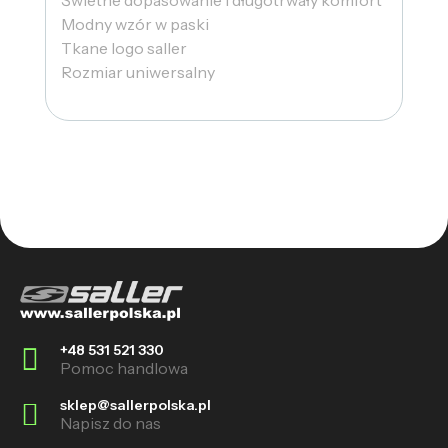
Modny wzór w paski
Tkane logo saller
Rozmiar uniwersalny
+48 531 521 330
Pomoc handlowa
sklep@sallerpolska.pl
Napisz do nas