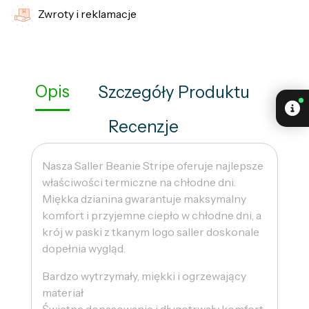
Zwroty i reklamacje
Opis
Szczegóły Produktu
Recenzje
Nasza Saller Beanie Stripe oferuje najlepsze
właściwości termiczne na chłodne dni.
Miękka dzianina gwarantuje maksymalny
komfort i przyjemne ciepło w chłodne dni, a
krój w paski z tkanym logo saller doskonale
dopełnia wygląd.
Bardzo wytrzymały, miękki i ogrzewający
materiał
Świetne dopasowanie i długotrwały komfort