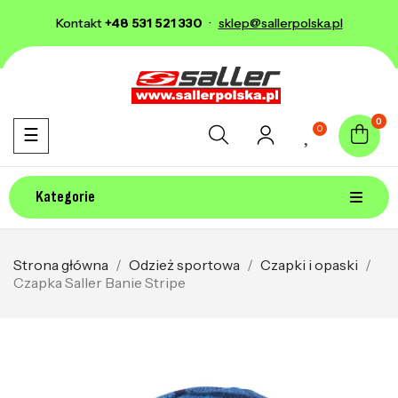
Kontakt
+48 531 521 330
·
sklep@sallerpolska.pl
0
0
Toggle navigation
☰
Kategorie
Strona główna
Odzież sportowa
Czapki i opaski
Czapka Saller Banie Stripe