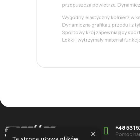
przepuszcza powietrze. Dynamiczna
Wygodny, elastyczny kołnierz w ksz
Dynamiczna grafika z przodu i z ty
Sportowy krój zapewniający spo
Lekki i wytrzymały materiał funkc
+48 531 5
×
Pomoc ha
Ta strona używa plików