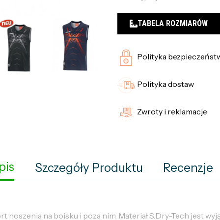
TABELA ROZMIARÓW
Polityka bezpieczeńst
Polityka dostaw
Zwroty i reklamacje
pis
Szczegóły Produktu
Recenzje
t noszenia na boisku i poza nim. Materiał S.Dry-Tech jest wyj