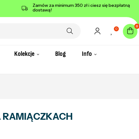
Zamów za minimum 350 zł i ciesz się bezpłatną
dostawą!
0
0
Kolekcje
Blog
Info
A RAMIĄCZKACH