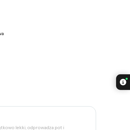
wa
ątkowo lekki, odprowadza pot i