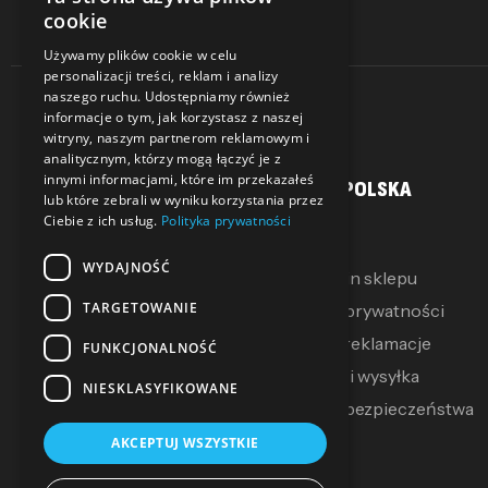
cookie
Używamy plików cookie w celu
personalizacji treści, reklam i analizy
naszego ruchu. Udostępniamy również
informacje o tym, jak korzystasz z naszej
witryny, naszym partnerom reklamowym i
analitycznym, którzy mogą łączyć je z
innymi informacjami, które im przekazałeś
MOJE KONTO
SALLER POLSKA
lub które zebrali w wyniku korzystania przez
Ciebie z ich usług.
Polityka prywatności
Moje konto
O Nas
WYDAJNOŚĆ
Moje pokwitowania
Regulamin sklepu
TARGETOWANIE
Mój koszyk
Polityka prywatności
Zwroty i reklamacje
FUNKCJONALNOŚĆ
Dostawa i wysyłka
NIESKLASYFIKOWANE
Polityka bezpieczeństwa
AKCEPTUJ WSZYSTKIE