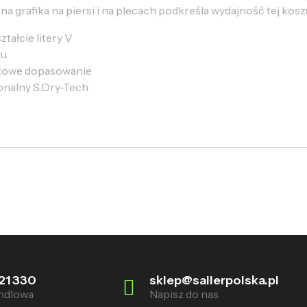
 grafika na piersi i na plecach podkreśla wydajność tej koszu
tałcie litery V
łu
rtowe dopasowanie
jonalny S.Dry-Tech
21 330
sklep@sallerpolska.pl
ndlowa
Napisz do nas