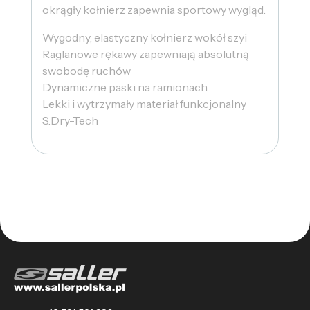
okrągły kołnierz zapewnia sportowy wygląd.
Wygodny, elastyczny kołnierz wokół szyi
Raglanowe rękawy zapewniają absolutną
swobodę ruchów
Dynamiczne paski na ramionach
Lekki i wytrzymały materiał funkcjonalny
S.Dry-Tech