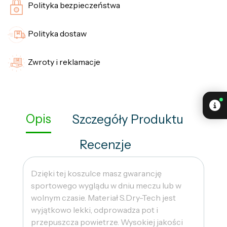
Polityka bezpieczeństwa
Polityka dostaw
Zwroty i reklamacje
Opis
Szczegóły Produktu
Recenzje
Dzięki tej koszulce masz gwarancję
sportowego wyglądu w dniu meczu lub w
wolnym czasie. Materiał S.Dry-Tech jest
wyjątkowo lekki, odprowadza pot i
przepuszcza powietrze. Wysokiej jakości