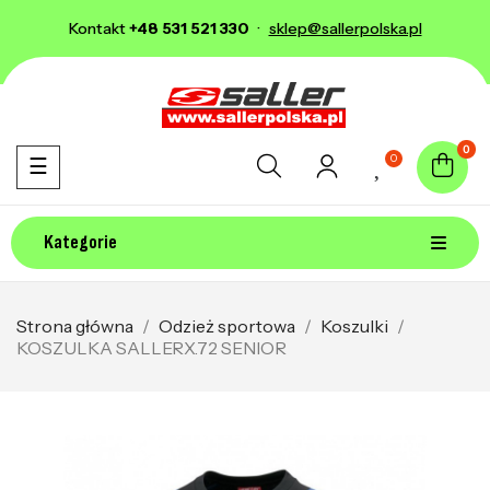
Kontakt
+48 531 521 330
·
sklep@sallerpolska.pl
0
0
Toggle navigation
☰
Kategorie
Strona główna
Odzież sportowa
Koszulki
KOSZULKA SALLERX.72 SENIOR