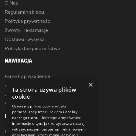
O Nas
Regulamin sklepu
Polityka prywatności
Zwroty i reklamacje
Dostawa i wysyłka
Polityka bezpieczeństwa
NAWIGACJA
Fan-Shop Akademie
×
Akcesoria treningowe
Ta strona używa plików
Zostań dystrybutorem
cookie
Sublimacja
Używamy plików cookie w celu
personalizacji treści, reklam i analizy
LINKI
naszego ruchu. Udostępniamy również
informacje o tym, jak korzystasz z naszej
witryny, naszym partnerom reklamowym i
Promocje
analitycznym, którzy mogą łączyć je z