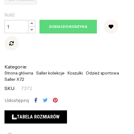
Ilość
DODAJ DO KOSZYKA
Kategorie:
Strona główna
Saller kolekcje
Koszulki
Odzież sportowa
Saller X.72
SKU:
7372
Udostępnij
TABELA ROZMIARÓW