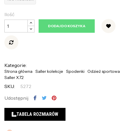
Ilość
DODAJ DO KOSZYKA
Kategorie:
Strona główna
Saller kolekcje
Spodenki
Odzież sportowa
Saller X.72
SKU:
5272
Udostępnij
TABELA ROZMIARÓW