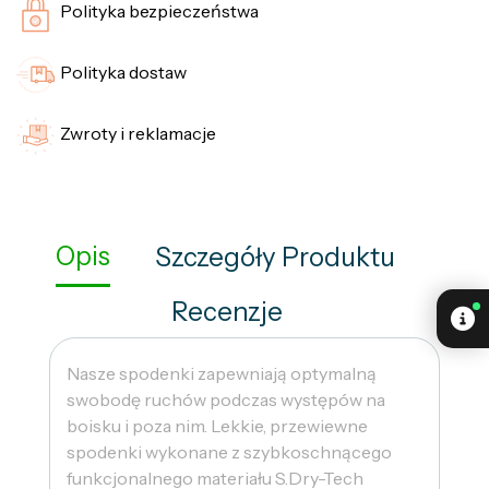
Polityka bezpieczeństwa
Polityka dostaw
Zwroty i reklamacje
Opis
Szczegóły Produktu
Recenzje
Nasze spodenki zapewniają optymalną
swobodę ruchów podczas występów na
boisku i poza nim. Lekkie, przewiewne
spodenki wykonane z szybkoschnącego
funkcjonalnego materiału S.Dry-Tech