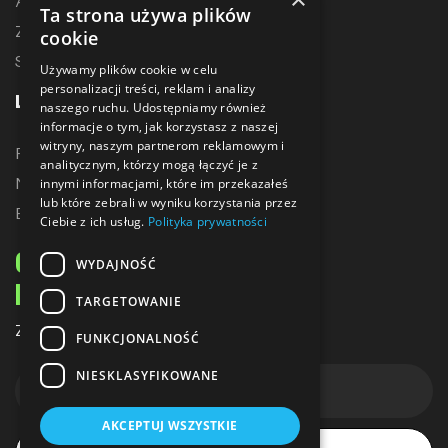
Akcesoria treningowe
Ta strona używa plików
Zostań dystrybutorem
cookie
Sublimacja
Używamy plików cookie w celu
personalizacji treści, reklam i analizy
LINKI
naszego ruchu. Udostępniamy również
informacje o tym, jak korzystasz z naszej
witryny, naszym partnerom reklamowym i
Promocje
analitycznym, którzy mogą łączyć je z
Nowe produkty
innymi informacjami, które im przekazałeś
lub które zebrali w wyniku korzystania przez
Bestsellery
Ciebie z ich usług.
Polityka prywatności
ODBIERZ 10% ZNIŻKI
WYDAJNOŚĆ
NA PIERWSZE ZAKUPY
TARGETOWANIE
Zapisz się do naszego newslettera
FUNKCJONALNOŚĆ
NIESKLASYFIKOWANE
AKCEPTUJ WSZYSTKIE