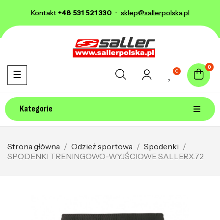
Kontakt
+48 531 521 330
·
sklep@sallerpolska.pl
0
0
Toggle navigation
☰
Kategorie
Strona główna
Odzież sportowa
Spodenki
SPODENKI TRENINGOWO-WYJŚCIOWE SALLERX.72