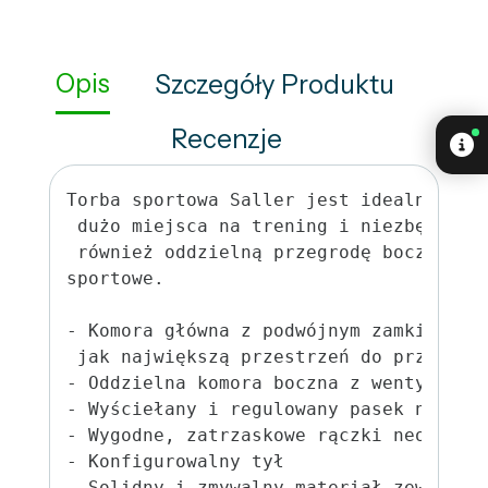
Opis
Szczegóły Produktu
Recenzje
Torba sportowa Saller jest idealna na 
 dużo miejsca na trening i niezbędne a
 również oddzielną przegrodę boczną do
sportowe.

- Komora główna z podwójnym zamkiem bł
 jak największą przestrzeń do przechowy
- Oddzielna komora boczna z wentylacją 
- Wyściełany i regulowany pasek na rami
- Wygodne, zatrzaskowe rączki neoprenow
- Konfigurowalny tył

- Solidny i zmywalny materiał zewnętrzn