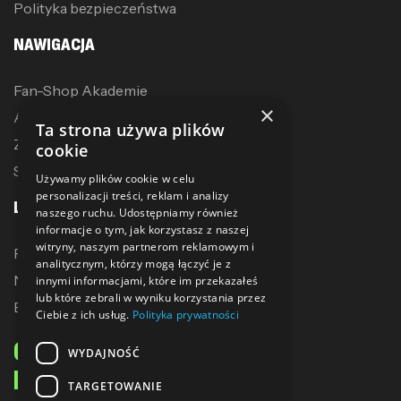
Polityka bezpieczeństwa
NAWIGACJA
Fan-Shop Akademie
×
Akcesoria treningowe
Ta strona używa plików
Zostań dystrybutorem
cookie
Sublimacja
Używamy plików cookie w celu
personalizacji treści, reklam i analizy
LINKI
naszego ruchu. Udostępniamy również
informacje o tym, jak korzystasz z naszej
witryny, naszym partnerom reklamowym i
Promocje
analitycznym, którzy mogą łączyć je z
Nowe produkty
innymi informacjami, które im przekazałeś
lub które zebrali w wyniku korzystania przez
Bestsellery
Ciebie z ich usług.
Polityka prywatności
ODBIERZ 10% ZNIŻKI
WYDAJNOŚĆ
NA PIERWSZE ZAKUPY
TARGETOWANIE