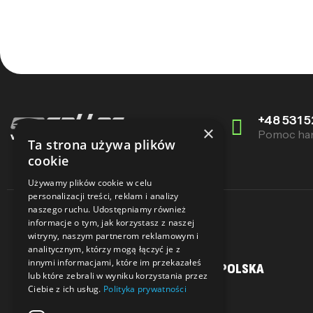
+48 531 5
×
Pomoc ha
Ta strona używa plików
cookie
Używamy plików cookie w celu
personalizacji treści, reklam i analizy
naszego ruchu. Udostępniamy również
informacje o tym, jak korzystasz z naszej
witryny, naszym partnerom reklamowym i
analitycznym, którzy mogą łączyć je z
innymi informacjami, które im przekazałeś
MOJE KONTO
SALLER POLSKA
lub które zebrali w wyniku korzystania przez
Ciebie z ich usług.
Polityka prywatności
Moje konto
O Nas