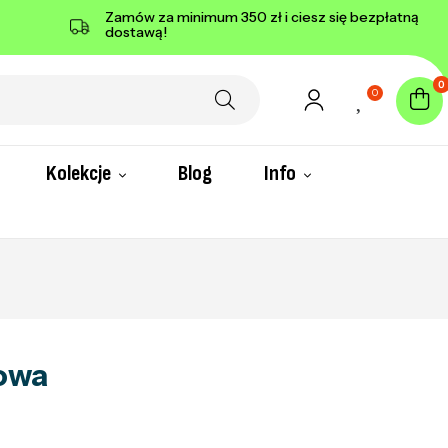
Zamów za minimum 350 zł i ciesz się bezpłatną
dostawą!
0
0
Kolekcje
Blog
Info
nowa