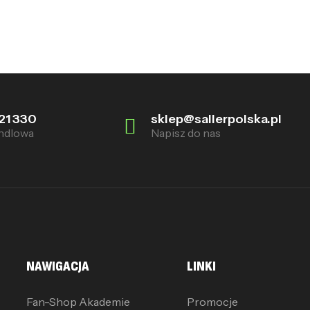
21 330
sklep@sallerpolska.pl
ndlowa
Napisz do nas
NAWIGACJA
LINKI
Fan-Shop Akademie
Promocje