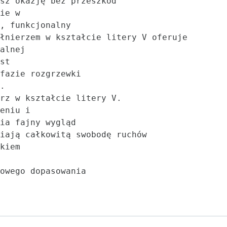
sz okazję bez przeszkód

ie w

, funkcjonalny

łnierzem w kształcie litery V oferuje 

alnej

st

fazie rozgrzewki

.

rz w kształcie litery V.

eniu i

ia fajny wygląd

iają całkowitą swobodę ruchów

kiem

owego dopasowania