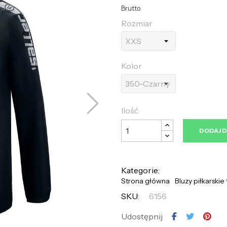
Brutto
Rozmiar
Kolor
Ilość
DODAJ 
Kategorie:
Strona główna
Bluzy piłkarski
SKU:
6156
Udostępnij