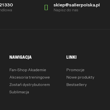
21 330
sklep@sallerpolska.pl
ndlowa
Napisz do nas
NAWIGACJA
LINKI
Fan-Shop Akademie
Promocje
Akcesoria treningowe
Nowe produkty
Zostań dystrybutorem
Bestsellery
Sublimacja