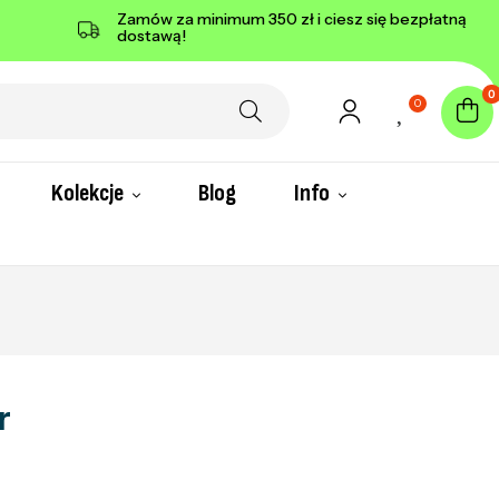
Zamów za minimum 350 zł i ciesz się bezpłatną
dostawą!
0
0
Kolekcje
Blog
Info
r