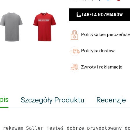
TABELA ROZMIARÓW
Polityka bezpieczeńst
Polityka dostaw
Zwroty i reklamacje
pis
Szczegóły Produktu
Recenzje
 rękawem Saller jesteś dobrze przygotowany d