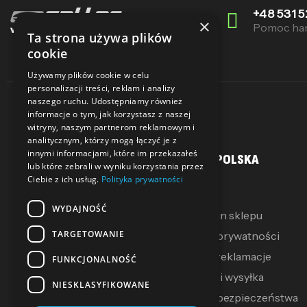
+48 531 5
×
Pomoc ha
Ta strona używa plików
cookie
Używamy plików cookie w celu
personalizacji treści, reklam i analizy
naszego ruchu. Udostępniamy również
informacje o tym, jak korzystasz z naszej
witryny, naszym partnerom reklamowym i
analitycznym, którzy mogą łączyć je z
innymi informacjami, które im przekazałeś
MOJE KONTO
SALLER POLSKA
lub które zebrali w wyniku korzystania przez
Ciebie z ich usług.
Polityka prywatności
Moje konto
O Nas
WYDAJNOŚĆ
Moje pokwitowania
Regulamin sklepu
TARGETOWANIE
Mój koszyk
Polityka prywatności
Zwroty i reklamacje
FUNKCJONALNOŚĆ
Dostawa i wysyłka
NIESKLASYFIKOWANE
Polityka bezpieczeństwa