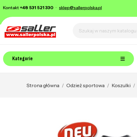
Kontakt
+48 531 521 330
·
sklep@sallerpolska.pl
Kategorie
Strona główna
Odzież sportowa
Koszulki