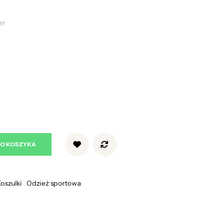
er
DO KOSZYKA
oszulki
Odzież sportowa