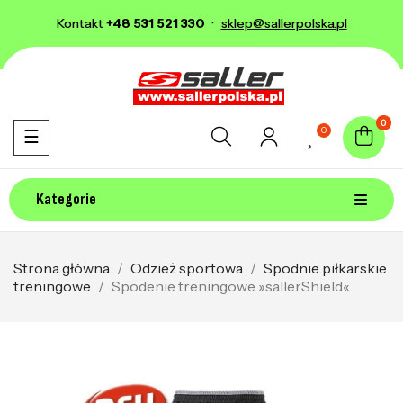
Kontakt
+48 531 521 330
·
sklep@sallerpolska.pl
0
0
Toggle navigation
☰
Kategorie
Strona główna
Odzież sportowa
Spodnie piłkarskie
treningowe
Spodenie treningowe »sallerShield«