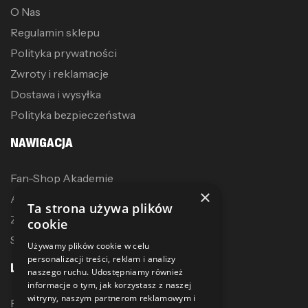
O Nas
Regulamin sklepu
Polityka prywatności
Zwroty i reklamacje
Dostawa i wysyłka
Polityka bezpieczeństwa
NAWIGACJA
Fan-Shop Akademie
×
Akcesoria treningowe
Ta strona używa plików
Zostań dystrybutorem
cookie
Sublimacja
Używamy plików cookie w celu
personalizacji treści, reklam i analizy
LINKI
naszego ruchu. Udostępniamy również
informacje o tym, jak korzystasz z naszej
witryny, naszym partnerom reklamowym i
Promocje