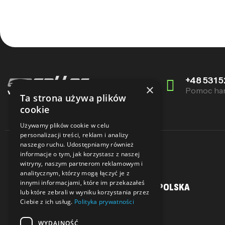
+48 531 5
×
Pomoc ha
Ta strona używa plików
cookie
Używamy plików cookie w celu
personalizacji treści, reklam i analizy
naszego ruchu. Udostępniamy również
informacje o tym, jak korzystasz z naszej
witryny, naszym partnerom reklamowym i
analitycznym, którzy mogą łączyć je z
innymi informacjami, które im przekazałeś
MOJE KONTO
SALLER POLSKA
lub które zebrali w wyniku korzystania przez
Ciebie z ich usług.
Polityka prywatności
Moje konto
O Nas
WYDAJNOŚĆ