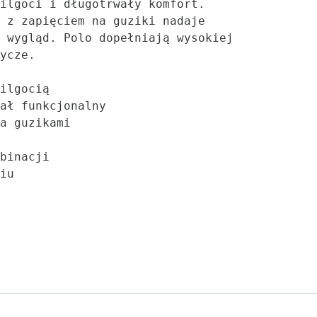
ilgoci i długotrwały komfort. 
 z zapięciem na guziki nadaje 
 wygląd. Polo dopełniają wysokiej 
ycze.

ilgocią

ał funkcjonalny

a guzikami

binacji

iu