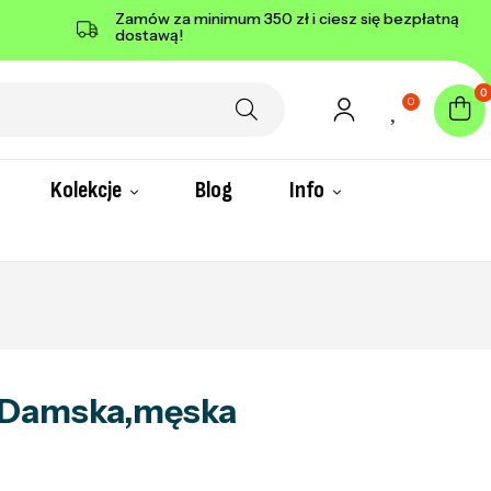
Zamów za minimum 350 zł i ciesz się bezpłatną
dostawą!
0
0
Kolekcje
Blog
Info
o Damska,męska