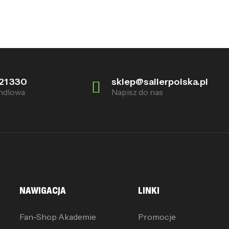
21 330
sklep@sallerpolska.pl
ndlowa
Napisz do nas
NAWIGACJA
LINKI
Fan-Shop Akademie
Promocje