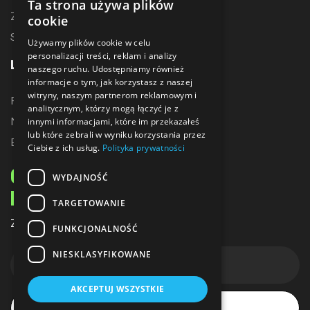
Ta strona używa plików
Zostań dystrybutorem
cookie
Sublimacja
Używamy plików cookie w celu
personalizacji treści, reklam i analizy
LINKI
naszego ruchu. Udostępniamy również
informacje o tym, jak korzystasz z naszej
witryny, naszym partnerom reklamowym i
Promocje
analitycznym, którzy mogą łączyć je z
Nowe produkty
innymi informacjami, które im przekazałeś
lub które zebrali w wyniku korzystania przez
Bestsellery
Ciebie z ich usług.
Polityka prywatności
ODBIERZ 10% ZNIŻKI
WYDAJNOŚĆ
NA PIERWSZE ZAKUPY
TARGETOWANIE
Zapisz się do naszego newslettera
FUNKCJONALNOŚĆ
NIESKLASYFIKOWANE
AKCEPTUJ WSZYSTKIE
Subskrybuj