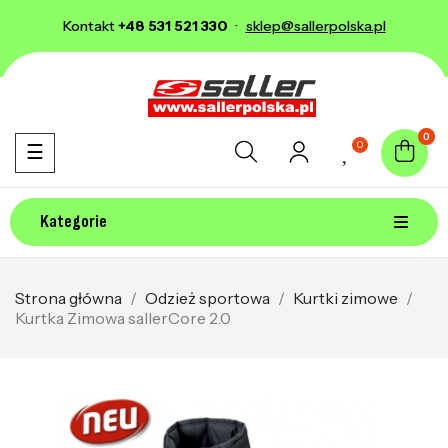
Kontakt
+48 531 521 330
·
sklep@sallerpolska.pl
0
0
Toggle navigation
☰
Kategorie
Strona główna
Odzież sportowa
Kurtki zimowe
Kurtka Zimowa sallerCore 2.0