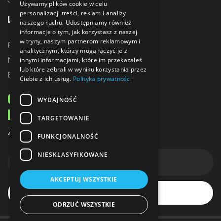
Używamy plików cookie w celu
personalizacji treści, reklam i analizy
LINKI
naszego ruchu. Udostępniamy również
informacje o tym, jak korzystasz z naszej
witryny, naszym partnerom reklamowym i
Promocje
analitycznym, którzy mogą łączyć je z
Nowe produkty
innymi informacjami, które im przekazałeś
lub które zebrali w wyniku korzystania przez
Bestsellery
Ciebie z ich usług.
Polityka prywatności
ODBIERZ 10% ZNIŻKI
WYDAJNOŚĆ
NA PIERWSZE ZAKUPY
TARGETOWANIE
Zapisz się do naszego newslettera
FUNKCJONALNOŚĆ
NIESKLASYFIKOWANE
AKCEPTUJ WSZYSTKIE
Subskrybuj
ODRZUĆ WSZYSTKIE