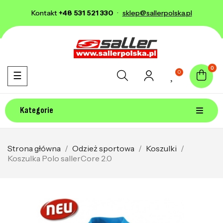
Kontakt
+48 531 521 330
·
sklep@sallerpolska.pl
0
0
Toggle navigation
☰
Kategorie
Strona główna
Odzież sportowa
Koszulki
Koszulka Polo sallerCore 2.0