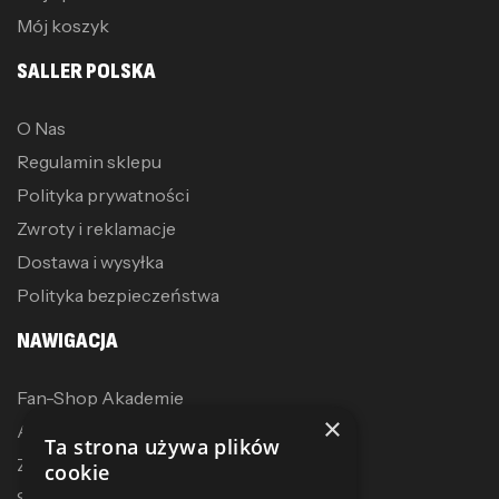
Mój koszyk
SALLER POLSKA
O Nas
Regulamin sklepu
Polityka prywatności
Zwroty i reklamacje
Dostawa i wysyłka
Polityka bezpieczeństwa
NAWIGACJA
Fan-Shop Akademie
×
Akcesoria treningowe
Ta strona używa plików
Zostań dystrybutorem
cookie
Sublimacja