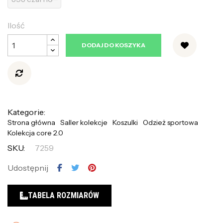
Ilość
DODAJ DO KOSZYKA
Kategorie:
Strona główna
Saller kolekcje
Koszulki
Odzież sportowa
Kolekcja core 2.0
SKU:
7259
Udostępnij
TABELA ROZMIARÓW