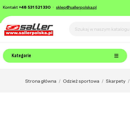
Kontakt
+48 531 521 330
·
sklep@sallerpolska.pl
Kategorie
Strona główna
Odzież sportowa
Skarpety