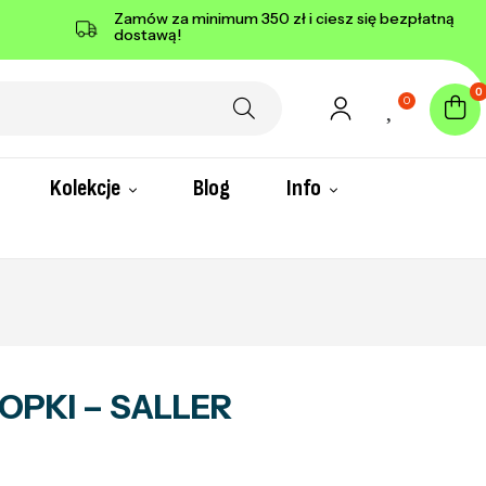
Zamów za minimum 350 zł i ciesz się bezpłatną
dostawą!
0
0
Kolekcje
Blog
Info
OPKI – SALLER