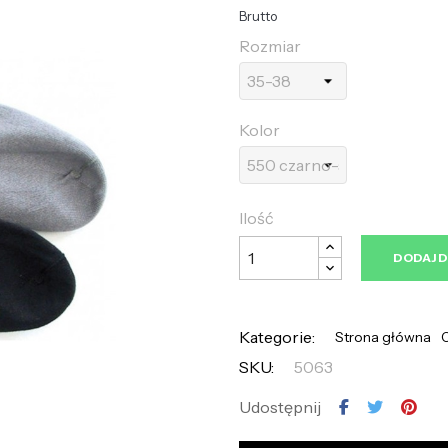
Brutto
Rozmiar
Kolor
Ilość
DODAJ 
Kategorie:
Strona główna
SKU:
5063
Udostępnij