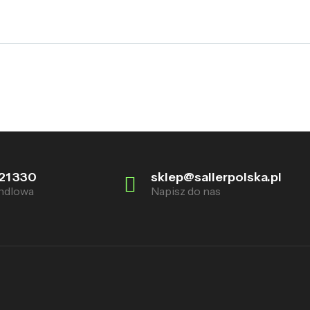
21 330
sklep@sallerpolska.pl
ndlowa
Napisz do nas