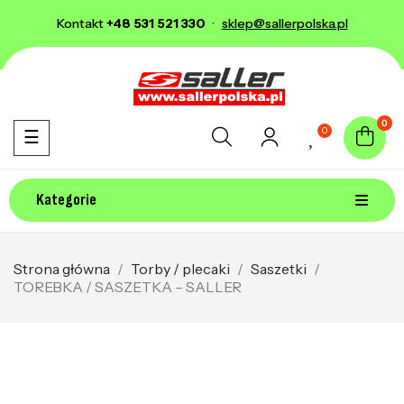
Kontakt
+48 531 521 330
·
sklep@sallerpolska.pl
0
0
Toggle navigation
☰
Kategorie
Strona główna
Torby / plecaki
Saszetki
TOREBKA / SASZETKA – SALLER