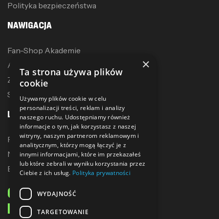
Polityka bezpieczeństwa
NAWIGACJA
Fan-Shop Akademie
×
Akcesoria treningowe
Ta strona używa plików
Zostań dystrybutorem
cookie
Sublimacja
Używamy plików cookie w celu
personalizacji treści, reklam i analizy
LINKI
naszego ruchu. Udostępniamy również
informacje o tym, jak korzystasz z naszej
witryny, naszym partnerom reklamowym i
Promocje
analitycznym, którzy mogą łączyć je z
Nowe produkty
innymi informacjami, które im przekazałeś
lub które zebrali w wyniku korzystania przez
Bestsellery
Ciebie z ich usług.
Polityka prywatności
ODBIERZ 10% ZNIŻKI
WYDAJNOŚĆ
NA PIERWSZE ZAKUPY
TARGETOWANIE