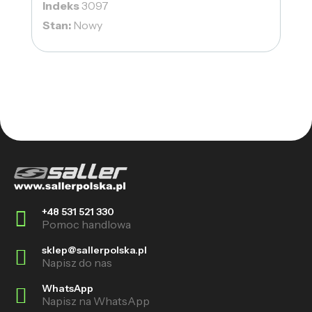
Indeks
3097
Stan:
Nowy
+48 531 521 330
Pomoc handlowa
sklep@sallerpolska.pl
Napisz do nas
WhatsApp
Napisz na WhatsApp