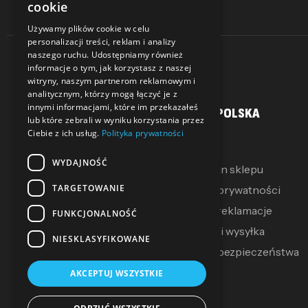
cookie
Używamy plików cookie w celu
personalizacji treści, reklam i analizy
naszego ruchu. Udostępniamy również
informacje o tym, jak korzystasz z naszej
witryny, naszym partnerom reklamowym i
analitycznym, którzy mogą łączyć je z
innymi informacjami, które im przekazałeś
MOJE KONTO
SALLER POLSKA
lub które zebrali w wyniku korzystania przez
Ciebie z ich usług.
Polityka prywatności
Moje konto
O Nas
WYDAJNOŚĆ
Moje pokwitowania
Regulamin sklepu
TARGETOWANIE
Mój koszyk
Polityka prywatności
Zwroty i reklamacje
FUNKCJONALNOŚĆ
Dostawa i wysyłka
NIESKLASYFIKOWANE
Polityka bezpieczeństwa
AKCEPTUJ WSZYSTKIE