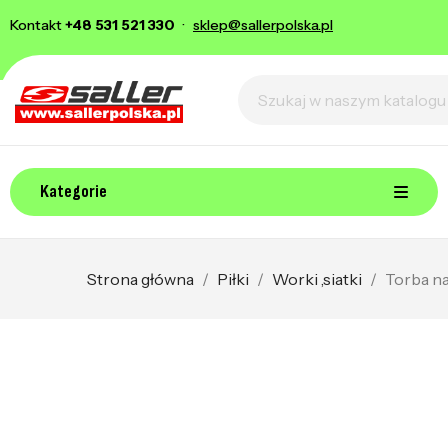
Kontakt
+48 531 521 330
·
sklep@sallerpolska.pl
Kategorie
Strona główna
Piłki
Worki ,siatki
Torba na 