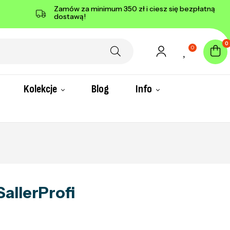
Zamów za minimum 350 zł i ciesz się bezpłatną
dostawą!
0
0
Kolekcje
Blog
Info
SallerProfi