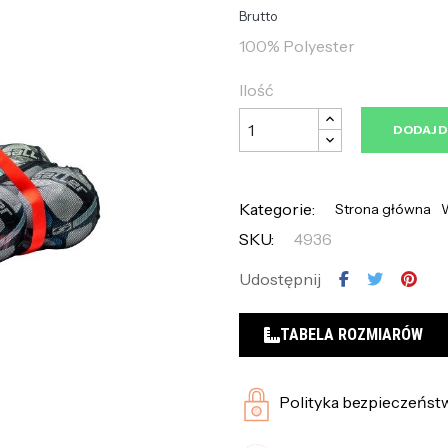
Brutto
100% Polyester
Ilość
DODAJ 
Kategorie:
Strona główna
W
SKU:
4936
Udostępnij
TABELA ROZMIARÓW
Polityka bezpieczeńst