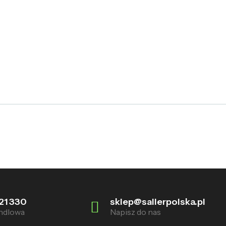
21 330
sklep@sallerpolska.pl
ndlowa
Napisz do nas