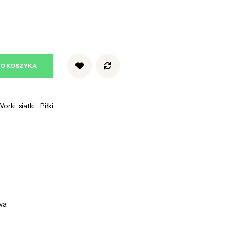
DO KOSZYKA
orki ,siatki
Piłki
wa