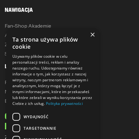
NAWIGACJA
Fan-Shop Akademie
×
Akcesoria treningowe
Ta strona używa plików
Zostań dystrybutorem
cookie
Sublimacja
Używamy plików cookie w celu
personalizacji treści, reklam i analizy
LINKI
naszego ruchu. Udostępniamy również
informacje o tym, jak korzystasz z naszej
witryny, naszym partnerom reklamowym i
Promocje
analitycznym, którzy mogą łączyć je z
Nowe produkty
innymi informacjami, które im przekazałeś
lub które zebrali w wyniku korzystania przez
Bestsellery
Ciebie z ich usług.
Polityka prywatności
ODBIERZ 10% ZNIŻKI
WYDAJNOŚĆ
NA PIERWSZE ZAKUPY
TARGETOWANIE
Zapisz się do naszego newslettera