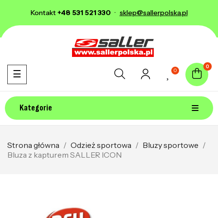
Kontakt
+48 531 521 330
·
sklep@sallerpolska.pl
0
0
Toggle navigation
☰
Kategorie
Strona główna
Odzież sportowa
Bluzy sportowe
Bluza z kapturem SALLER ICON