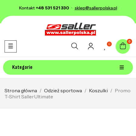
Kontakt
+48 531 521 330
·
sklep@sallerpolska.pl
0
0
Toggle navigation
☰
Kategorie
Strona główna
Odzież sportowa
Koszulki
Promo
T-Shirt SallerUltimate