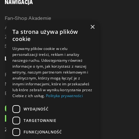
NAWIGACJA
Fan-Shop Akademie
×
Akcesoria treningowe
Ta strona używa plików
Zostań dystrybutorem
cookie
Sublimacja
Używamy plików cookie w celu
personalizacji treści, reklam i analizy
LINKI
naszego ruchu. Udostępniamy również
informacje o tym, jak korzystasz z naszej
witryny, naszym partnerom reklamowym i
Promocje
analitycznym, którzy mogą łączyć je z
Nowe produkty
innymi informacjami, które im przekazałeś
lub które zebrali w wyniku korzystania przez
Bestsellery
Ciebie z ich usług.
Polityka prywatności
ODBIERZ 10% ZNIŻKI
WYDAJNOŚĆ
NA PIERWSZE ZAKUPY
TARGETOWANIE
Zapisz się do naszego newslettera
FUNKCJONALNOŚĆ