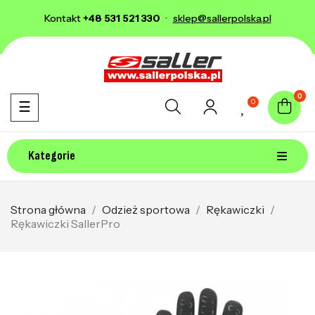
Kontakt
+48 531 521 330
·
sklep@sallerpolska.pl
0
0
Toggle navigation
☰
Kategorie
Strona główna
Odzież sportowa
Rękawiczki
Rękawiczki SallerPro