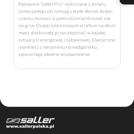
Rękawice "sallerPro" wykonane z polaru
izolacyjnego utrzymują ciepłe dłonie, dzięki
czemu możesz w pełni skoncentrować się
na grze. Dzięki silikonowym strefom na dłoni
masz doskonałą przyczepność w każdej
sytuacji treningowej i zabawowej. Elastyczne
mankiety z neoprenu na nadgarstku
zapewniają idealne dopasowanie.