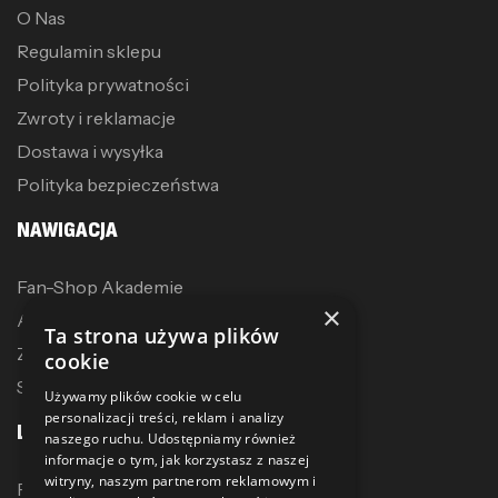
O Nas
Regulamin sklepu
Polityka prywatności
Zwroty i reklamacje
Dostawa i wysyłka
Polityka bezpieczeństwa
NAWIGACJA
Fan-Shop Akademie
×
Akcesoria treningowe
Ta strona używa plików
Zostań dystrybutorem
cookie
Sublimacja
Używamy plików cookie w celu
personalizacji treści, reklam i analizy
LINKI
naszego ruchu. Udostępniamy również
informacje o tym, jak korzystasz z naszej
witryny, naszym partnerom reklamowym i
Promocje