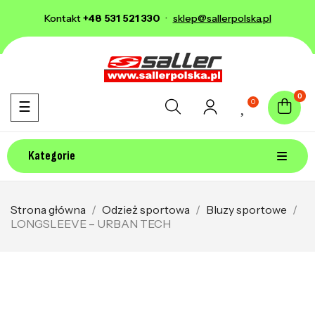
Kontakt
+48 531 521 330
·
sklep@sallerpolska.pl
0
0
Toggle navigation
☰
Kategorie
Strona główna
Odzież sportowa
Bluzy sportowe
LONGSLEEVE – URBAN TECH