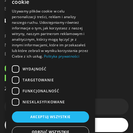
cookie
Sublimacja
Używamy plików cookie w celu
personalizacji treści, reklam i analizy
LINKI
naszego ruchu. Udostępniamy również
informacje o tym, jak korzystasz z naszej
witryny, naszym partnerom reklamowym i
Promocje
analitycznym, którzy mogą łączyć je z
Nowe produkty
innymi informacjami, które im przekazałeś
lub które zebrali w wyniku korzystania przez
Bestsellery
Ciebie z ich usług.
Polityka prywatności
ODBIERZ 10% ZNIŻKI
WYDAJNOŚĆ
NA PIERWSZE ZAKUPY
TARGETOWANIE
Zapisz się do naszego newslettera
FUNKCJONALNOŚĆ
NIESKLASYFIKOWANE
AKCEPTUJ WSZYSTKIE
Subskrybuj
ODRZUĆ WSZYSTKIE