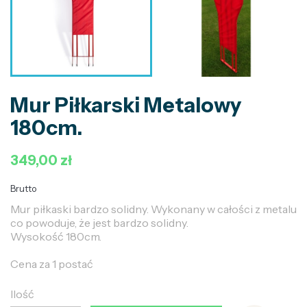
Mur Piłkarski Metalowy
180cm.
349,00 zł
Brutto
Mur piłkaski bardzo solidny. Wykonany w całości z metalu
co powoduje, że jest bardzo solidny.
Wysokość 180cm.
Cena za 1 postać
Ilość