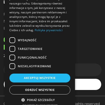
LINKI
naszego ruchu. Udostępniamy również
informacje o tym, jak korzystasz z naszej
witryny, naszym partnerom reklamowym i
Promocje
analitycznym, którzy mogą łączyć je z
Nowe produkty
innymi informacjami, które im przekazałeś
lub które zebrali w wyniku korzystania przez
Bestsellery
Ciebie z ich usług.
Polityka prywatności
ODBIERZ 10% ZNIŻKI
WYDAJNOŚĆ
NA PIERWSZE ZAKUPY
TARGETOWANIE
Zapisz się do naszego newslettera
FUNKCJONALNOŚĆ
NIESKLASYFIKOWANE
AKCEPTUJ WSZYSTKIE
Subskrybuj
ODRZUĆ WSZYSTKIE
POKAŻ SZCZEGÓŁY
Copyright © 2014–2025
Sallerpolska
. All rights reserved