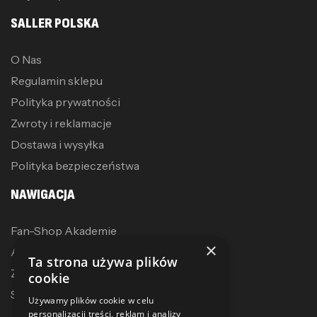
SALLER POLSKA
O Nas
Regulamin sklepu
Polityka prywatności
Zwroty i reklamacje
Dostawa i wysyłka
Polityka bezpieczeństwa
NAWIGACJA
Fan-Shop Akademie
×
Akcesoria treningowe
Ta strona używa plików
Zostań dystrybutorem
cookie
Sublimacja
Używamy plików cookie w celu
personalizacji treści, reklam i analizy