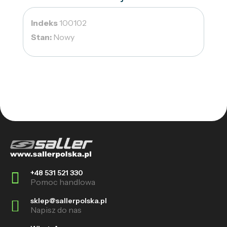
Indeks
100102
Stan:
Nowy
+48 531 521 330
Pomoc handlowa
sklep@sallerpolska.pl
Napisz do nas