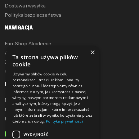
Dostawa i wysyłka
Polityka bezpieczeństwa
NAWIGACJA
Fan-Shop Akademie
×
Akcesoria treningowe
Ta strona używa plików
Zostań dystrybutorem
cookie
Sublimacja
Używamy plików cookie w celu
personalizacji treści, reklam i analizy
LINKI
naszego ruchu. Udostępniamy również
informacje o tym, jak korzystasz z naszej
witryny, naszym partnerom reklamowym i
Promocje
analitycznym, którzy mogą łączyć je z
Nowe produkty
innymi informacjami, które im przekazałeś
lub które zebrali w wyniku korzystania przez
Bestsellery
Ciebie z ich usług.
Polityka prywatności
ODBIERZ 10% ZNIŻKI
WYDAJNOŚĆ