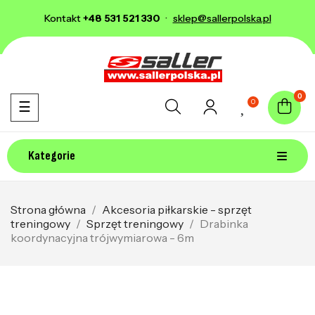
Kontakt
+48 531 521 330
·
sklep@sallerpolska.pl
0
0
Toggle navigation
☰
Kategorie
Strona główna
Akcesoria piłkarskie - sprzęt
treningowy
Sprzęt treningowy
Drabinka
koordynacyjna trójwymiarowa - 6m