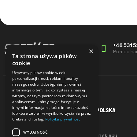
+48 531 5
×
Pomoc ha
Ta strona używa plików
cookie
Używamy plików cookie w celu
personalizacji treści, reklam i analizy
naszego ruchu. Udostępniamy również
informacje o tym, jak korzystasz z naszej
witryny, naszym partnerom reklamowym i
analitycznym, którzy mogą łączyć je z
innymi informacjami, które im przekazałeś
MOJE KONTO
SALLER POLSKA
lub które zebrali w wyniku korzystania przez
Ciebie z ich usług.
Polityka prywatności
Moje konto
O Nas
WYDAJNOŚĆ
Moje pokwitowania
Regulamin sklepu