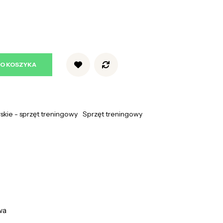
DO KOSZYKA
rskie - sprzęt treningowy
Sprzęt treningowy
wa