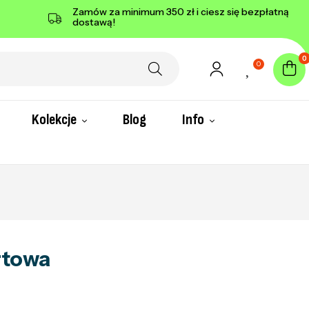
Zamów za minimum 350 zł i ciesz się bezpłatną
dostawą!
0
0
Kolekcje
Blog
Info
rtowa