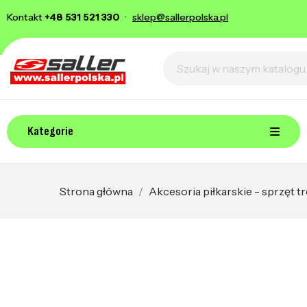
Kontakt
+48 531 521 330
·
sklep@sallerpolska.pl
Kategorie
Strona główna
Akcesoria piłkarskie - sprzęt 