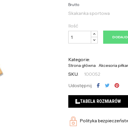
Brutto
Skakanka sportowa
Ilość
DODAJ 
Kategorie:
Strona główna
Akcesoria piłka
SKU:
100052
Udostępnij
TABELA ROZMIARÓW
Polityka bezpieczeńst