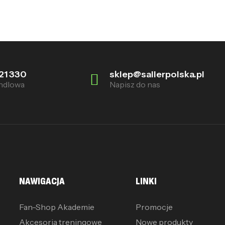
21 330
sklep@sallerpolska.pl
ndlowa
Napisz do nas
NAWIGACJA
LINKI
Fan-Shop Akademie
Promocje
Akcesoria treningowe
Nowe produkty