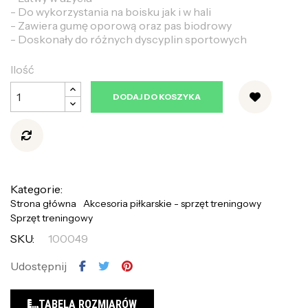
- Do wykorzystania na boisku jak i w hali
- Zawiera gumę oporową oraz pas biodrowy
- Doskonały do różnych dyscyplin sportowych
Ilość
DODAJ DO KOSZYKA
Kategorie:
Strona główna
Akcesoria piłkarskie - sprzęt treningowy
Sprzęt treningowy
SKU:
100049
Udostępnij
TABELA ROZMIARÓW