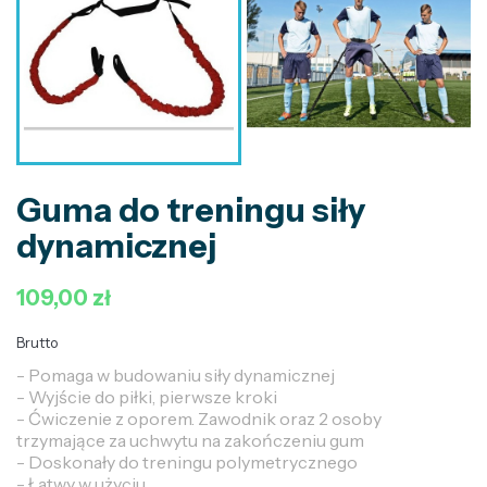
Guma do treningu siły
dynamicznej
109,00 zł
Brutto
- Pomaga w budowaniu siły dynamicznej
- Wyjście do piłki, pierwsze kroki
- Ćwiczenie z oporem. Zawodnik oraz 2 osoby
trzymające za uchwytu na zakończeniu gum
- Doskonały do treningu polymetrycznego
- Łatwy w użyciu