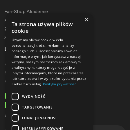
Fan-Shop Akademie
×
Akcesoria treningowe
Ta strona używa plików
Zostań dystrybutorem
cookie
Sublimacja
Używamy plików cookie w celu
personalizacji treści, reklam i analizy
LINKI
naszego ruchu. Udostępniamy również
informacje o tym, jak korzystasz z naszej
witryny, naszym partnerom reklamowym i
Promocje
analitycznym, którzy mogą łączyć je z
Nowe produkty
innymi informacjami, które im przekazałeś
lub które zebrali w wyniku korzystania przez
Bestsellery
Ciebie z ich usług.
Polityka prywatności
ODBIERZ 10% ZNIŻKI
WYDAJNOŚĆ
NA PIERWSZE ZAKUPY
TARGETOWANIE
Zapisz się do naszego newslettera
FUNKCJONALNOŚĆ
NIESKLASYFIKOWANE