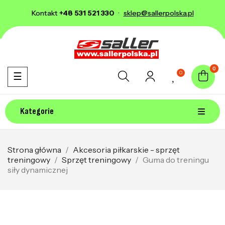
Kontakt
+48 531 521 330
·
sklep@sallerpolska.pl
0
0
Toggle navigation
☰
Kategorie
Strona główna
Akcesoria piłkarskie - sprzęt
treningowy
Sprzęt treningowy
Guma do treningu
siły dynamicznej