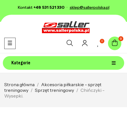
Kontakt
+48 531 521 330
·
sklep@sallerpolska.pl
0
0
Toggle navigation
☰
Kategorie
Strona główna
Akcesoria piłkarskie - sprzęt
treningowy
Sprzęt treningowy
Chińczyki -
Wysepki.