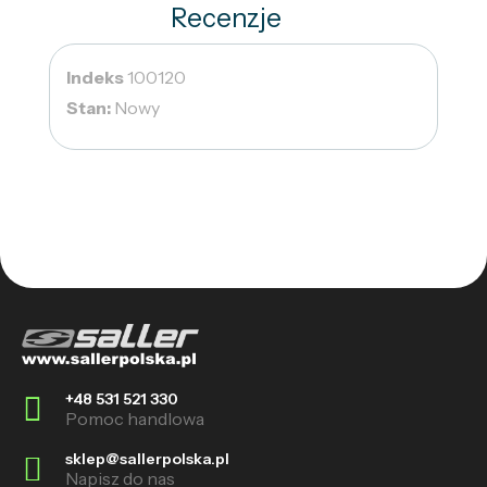
Recenzje
Indeks
100120
Stan:
Nowy
+48 531 521 330
Pomoc handlowa
sklep@sallerpolska.pl
Napisz do nas