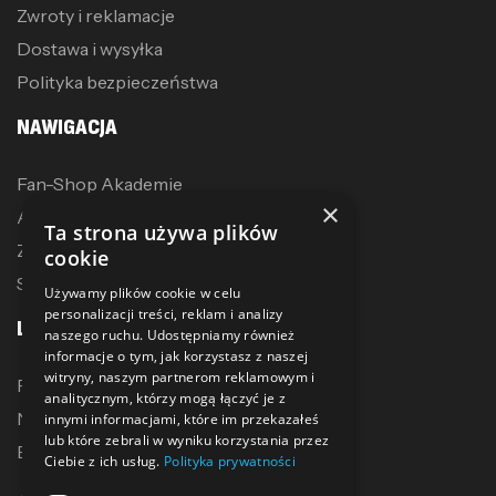
Zwroty i reklamacje
Dostawa i wysyłka
Polityka bezpieczeństwa
NAWIGACJA
Fan-Shop Akademie
×
Akcesoria treningowe
Ta strona używa plików
Zostań dystrybutorem
cookie
Sublimacja
Używamy plików cookie w celu
personalizacji treści, reklam i analizy
LINKI
naszego ruchu. Udostępniamy również
informacje o tym, jak korzystasz z naszej
witryny, naszym partnerom reklamowym i
Promocje
analitycznym, którzy mogą łączyć je z
Nowe produkty
innymi informacjami, które im przekazałeś
lub które zebrali w wyniku korzystania przez
Bestsellery
Ciebie z ich usług.
Polityka prywatności