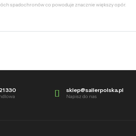
dwóch spadochronów co powoduje znacznie większy opór.
21 330
sklep@sallerpolska.pl
ndlowa
Napisz do nas