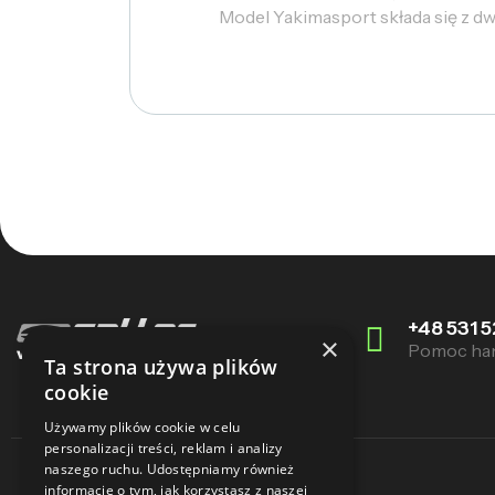
Model Yakimasport składa się z 
+48 531 5
×
Pomoc ha
Ta strona używa plików
cookie
Używamy plików cookie w celu
personalizacji treści, reklam i analizy
naszego ruchu. Udostępniamy również
informacje o tym, jak korzystasz z naszej