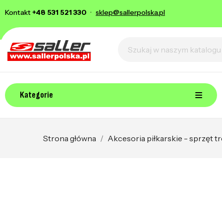
Kontakt
+48 531 521 330
·
sklep@sallerpolska.pl
Kategorie
Strona główna
Akcesoria piłkarskie - sprzęt 