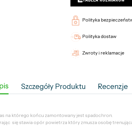
Polityka bezpieczeńst
Polityka dostaw
Zwroty i reklamacje
pis
Szczegóły Produktu
Recenzje
as na którego końcu zamontowany jest spadochron.
ając się stawia opór powietrza który zmusza osobę trenując