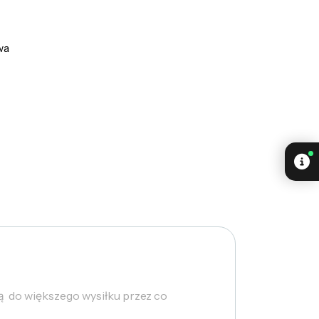
wa
ą do większego wysiłku przez co