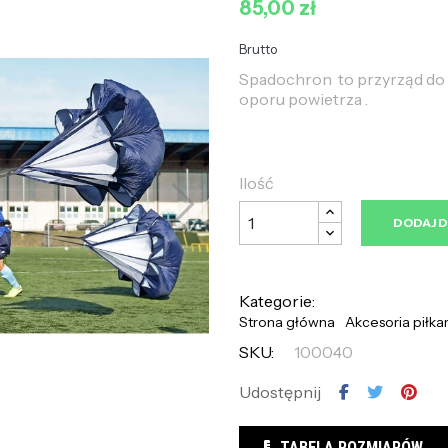
85,00 zł
Brutto
Spadochron to przyrząd do 
oporu powietrza .
Ilość
DODAJ 
Kategorie:
Strona główna
Akcesoria piłka
SKU:
100040
Udostępnij
TABELA ROZMIARÓW