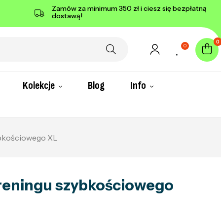
Zamów za minimum 350 zł i ciesz się bezpłatną
dostawą!
0
0
Kolekcje
Blog
Info
bkościowego XL
reningu szybkościowego