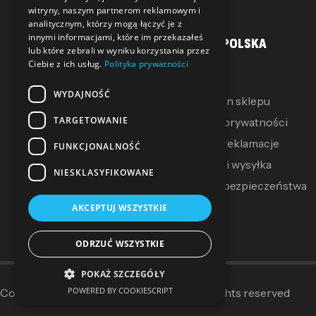
witryny, naszym partnerom reklamowym i
analitycznym, którzy mogą łączyć je z
innymi informacjami, które im przekazałeś
MOJE KONTO
SALLER POLSKA
lub które zebrali w wyniku korzystania przez
Ciebie z ich usług.
Polityka prywatności
Moje konto
O Nas
WYDAJNOŚĆ
Moje pokwitowania
Regulamin sklepu
TARGETOWANIE
Mój koszyk
Polityka prywatności
Zwroty i reklamacje
FUNKCJONALNOŚĆ
Dostawa i wysyłka
NIESKLASYFIKOWANE
Polityka bezpieczeństwa
AKCEPTUJ WSZYSTKIE
ODRZUĆ WSZYSTKIE
POKAŻ SZCZEGÓŁY
POWERED BY COOKIESCRIPT
Copyright © 2014–2025
Sallerpolska
. All rights reserved