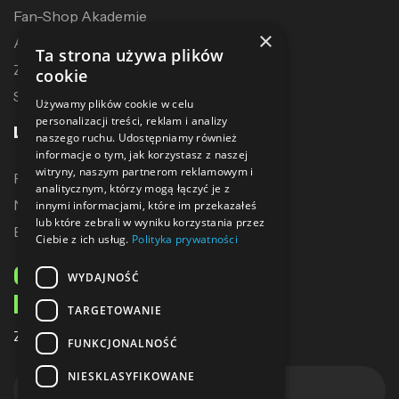
Fan-Shop Akademie
×
Akcesoria treningowe
Ta strona używa plików
Zostań dystrybutorem
cookie
Sublimacja
Używamy plików cookie w celu
personalizacji treści, reklam i analizy
LINKI
naszego ruchu. Udostępniamy również
informacje o tym, jak korzystasz z naszej
witryny, naszym partnerom reklamowym i
Promocje
analitycznym, którzy mogą łączyć je z
Nowe produkty
innymi informacjami, które im przekazałeś
lub które zebrali w wyniku korzystania przez
Bestsellery
Ciebie z ich usług.
Polityka prywatności
ODBIERZ 10% ZNIŻKI
WYDAJNOŚĆ
NA PIERWSZE ZAKUPY
TARGETOWANIE
Zapisz się do naszego newslettera
FUNKCJONALNOŚĆ
NIESKLASYFIKOWANE