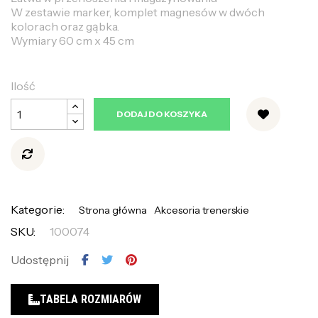
W zestawie marker, komplet magnesów w dwóch
kolorach oraz gąbka.
Wymiary 60 cm x 45 cm
Ilość
DODAJ DO KOSZYKA
Kategorie:
Strona główna
Akcesoria trenerskie
SKU:
100074
Udostępnij
TABELA ROZMIARÓW