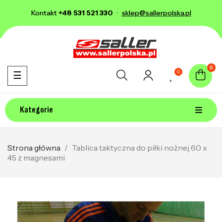
Kontakt
+48 531 521 330
·
sklep@sallerpolska.pl
0
0
Toggle navigation
☰
Kategorie
Strona główna
Tablica taktyczna do piłki nożnej 60 x
45 z magnesami