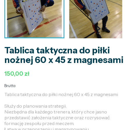
Tablica taktyczna do piłki
nożnej 60 x 45 z magnesami
150,00 zł
Brutto
Tablica taktyczna do piłki nożnej 60 x 45 z magnesami
Służy do planowania strategii.
Niezbędna dla każdego trenera, który chce jasno
przedstawić założenia taktyczne oraz rozrysować
formację zespołu przed meczem.
Łatwa w przenoszeniu i magazynowaniu