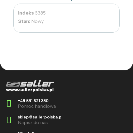
Indeks
6335
Stan:
Nowy
+48 531 521 330
Pomoc handlowa
sklep@sallerpolska.pl
Napisz do nas