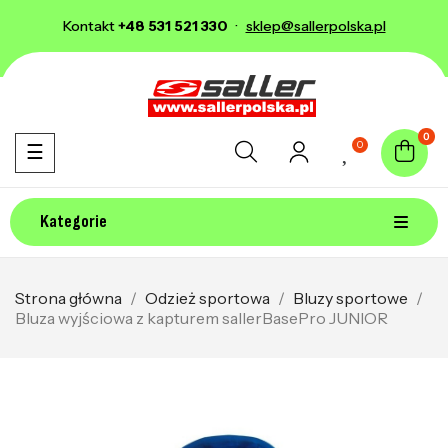
Kontakt
+48 531 521 330
·
sklep@sallerpolska.pl
0
0
Toggle navigation
☰
Kategorie
Strona główna
Odzież sportowa
Bluzy sportowe
Bluza wyjściowa z kapturem sallerBasePro JUNIOR