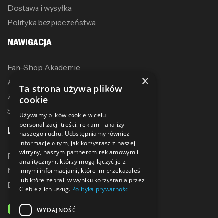
Dostawa i wysyłka
Polityka bezpieczeństwa
NAWIGACJA
Fan-Shop Akademie
×
Akcesoria treningowe
Ta strona używa plików
Zostań dystrybutorem
cookie
Sublimacja
Używamy plików cookie w celu
personalizacji treści, reklam i analizy
LINKI
naszego ruchu. Udostępniamy również
informacje o tym, jak korzystasz z naszej
witryny, naszym partnerom reklamowym i
Promocje
analitycznym, którzy mogą łączyć je z
Nowe produkty
innymi informacjami, które im przekazałeś
lub które zebrali w wyniku korzystania przez
Bestsellery
Ciebie z ich usług.
Polityka prywatności
ODBIERZ 10% ZNIŻKI
WYDAJNOŚĆ