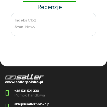
Recenzje
Indeks
6152
Stan:
Nowy
+48 531 521 330
Pomoc handlowa
sklep@sallerpolska.pl