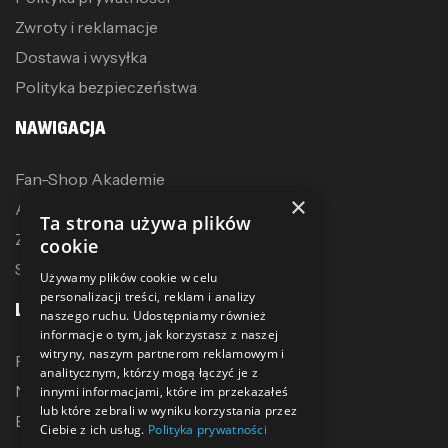
Zwroty i reklamacje
Dostawa i wysyłka
Polityka bezpieczeństwa
NAWIGACJA
Fan-Shop Akademie
×
Akcesoria treningowe
Ta strona używa plików
Zostań dystrybutorem
cookie
Sublimacja
Używamy plików cookie w celu
personalizacji treści, reklam i analizy
LINKI
naszego ruchu. Udostępniamy również
informacje o tym, jak korzystasz z naszej
witryny, naszym partnerom reklamowym i
Promocje
analitycznym, którzy mogą łączyć je z
Nowe produkty
innymi informacjami, które im przekazałeś
lub które zebrali w wyniku korzystania przez
Bestsellery
Ciebie z ich usług.
Polityka prywatności