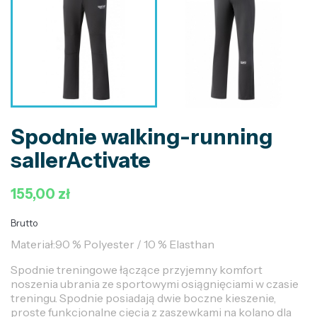
Spodnie walking-running
sallerActivate
155,00 zł
Brutto
Materiał:90 % Polyester / 10 % Elasthan
Spodnie treningowe łączące przyjemny komfort
noszenia ubrania ze sportowymi osiągnięciami w czasie
treningu. Spodnie posiadają dwie boczne kieszenie,
proste funkcjonalne cięcia z zaszewkami na kolano dla