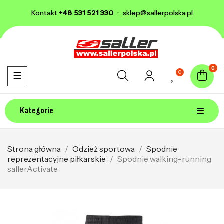
Kontakt
+48 531 521 330
·
sklep@sallerpolska.pl
0
0
Toggle navigation
☰
Kategorie
Strona główna
Odzież sportowa
Spodnie
reprezentacyjne piłkarskie
Spodnie walking-running
sallerActivate