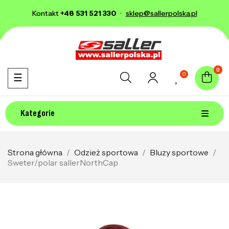
Kontakt
+48 531 521 330
·
sklep@sallerpolska.pl
0
0
Toggle navigation
☰
Kategorie
Strona główna
Odzież sportowa
Bluzy sportowe
Sweter/polar sallerNorthCap