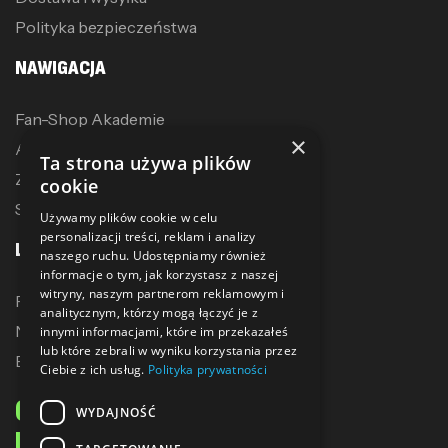
Polityka bezpieczeństwa
NAWIGACJA
Fan-Shop Akademie
×
Akcesoria treningowe
Ta strona używa plików
Zostań dystrybutorem
cookie
Sublimacja
Używamy plików cookie w celu
personalizacji treści, reklam i analizy
LINKI
naszego ruchu. Udostępniamy również
informacje o tym, jak korzystasz z naszej
witryny, naszym partnerom reklamowym i
Promocje
analitycznym, którzy mogą łączyć je z
Nowe produkty
innymi informacjami, które im przekazałeś
lub które zebrali w wyniku korzystania przez
Bestsellery
Ciebie z ich usług.
Polityka prywatności
ODBIERZ 10% ZNIŻKI
WYDAJNOŚĆ
NA PIERWSZE ZAKUPY