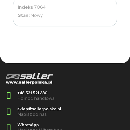
Indeks
7064
Stan:
Nowy
+48 531 521 330
Pomoc handlowa
sklep@sallerpolska.pl
Napisz do nas
WhatsApp
Napisz na WhatsApp