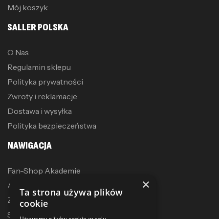
Mój koszyk
SALLER POLSKA
O Nas
Regulamin sklepu
Polityka prywatności
Zwroty i reklamacje
Dostawa i wysyłka
Polityka bezpieczeństwa
NAWIGACJA
Fan-Shop Akademie
×
Akcesoria treningowe
Ta strona używa plików
Zostań dystrybutorem
cookie
Sublimacja
Używamy plików cookie w celu