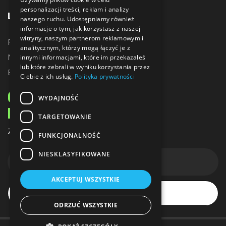
personalizacji treści, reklam i analizy
LINKI
naszego ruchu. Udostępniamy również
informacje o tym, jak korzystasz z naszej
witryny, naszym partnerom reklamowym i
Promocje
analitycznym, którzy mogą łączyć je z
Nowe produkty
innymi informacjami, które im przekazałeś
lub które zebrali w wyniku korzystania przez
Bestsellery
Ciebie z ich usług.
Polityka prywatności
ODBIERZ 10% ZNIŻKI
WYDAJNOŚĆ
NA PIERWSZE ZAKUPY
TARGETOWANIE
Zapisz się do naszego newslettera
FUNKCJONALNOŚĆ
NIESKLASYFIKOWANE
AKCEPTUJ WSZYSTKIE
Subskrybuj
ODRZUĆ WSZYSTKIE