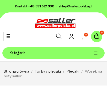
Kontakt
+48 531 521 330
·
sklep@sallerpolska.pl
0
0
Toggle navigation
☰
Kategorie
Strona główna
Torby / plecaki
Plecaki
Worek na
buty saller