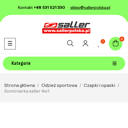
Kontakt
+48 531 521 330
·
sklep@sallerpolska.pl
0
0
Toggle navigation
☰
Kategorie
Strona główna
Odzież sportowa
Czapki i opaski
Kominiarka saller 4w1