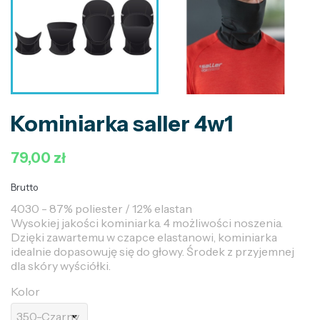
Kominiarka saller 4w1
79,00 zł
Brutto
4030 - 87% poliester / 12% elastan
Wysokiej jakości kominiarka. 4 możliwości noszenia.
Dzięki zawartemu w czapce elastanowi, kominiarka
idealnie dopasowuję się do głowy. Środek z przyjemnej
dla skóry wyściółki.
Kolor