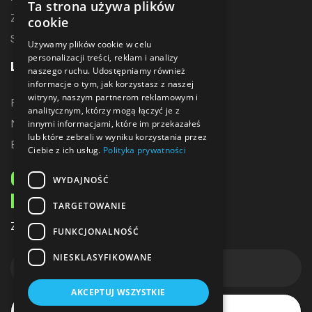
Ta strona używa plików
Zostań dystrybutorem
cookie
Sublimacja
Używamy plików cookie w celu
personalizacji treści, reklam i analizy
LINKI
naszego ruchu. Udostępniamy również
informacje o tym, jak korzystasz z naszej
witryny, naszym partnerom reklamowym i
Promocje
analitycznym, którzy mogą łączyć je z
Nowe produkty
innymi informacjami, które im przekazałeś
lub które zebrali w wyniku korzystania przez
Bestsellery
Ciebie z ich usług.
Polityka prywatności
ODBIERZ 10% ZNIŻKI
WYDAJNOŚĆ
NA PIERWSZE ZAKUPY
TARGETOWANIE
Zapisz się do naszego newslettera
FUNKCJONALNOŚĆ
NIESKLASYFIKOWANE
AKCEPTUJ WSZYSTKIE
Subskrybuj