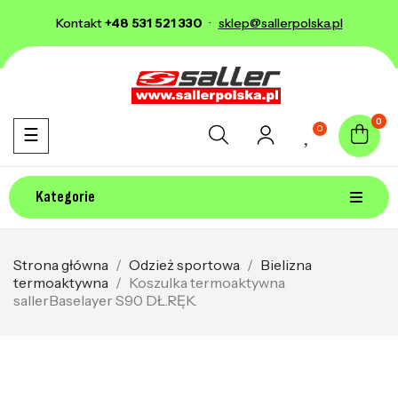
Kontakt
+48 531 521 330
·
sklep@sallerpolska.pl
0
0
Toggle navigation
☰
Kategorie
Strona główna
Odzież sportowa
Bielizna
termoaktywna
Koszulka termoaktywna
sallerBaselayer S90 DŁ.RĘK.