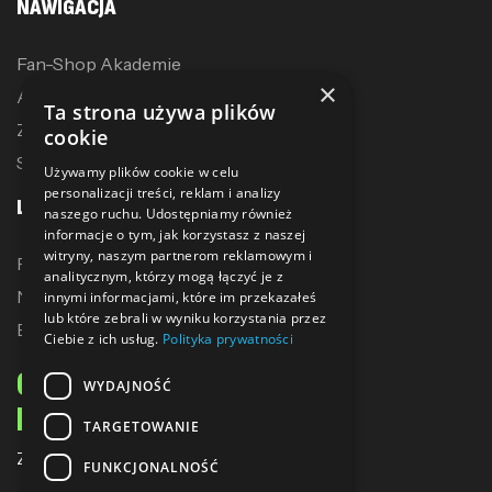
NAWIGACJA
Fan-Shop Akademie
×
Akcesoria treningowe
Ta strona używa plików
Zostań dystrybutorem
cookie
Sublimacja
Używamy plików cookie w celu
personalizacji treści, reklam i analizy
LINKI
naszego ruchu. Udostępniamy również
informacje o tym, jak korzystasz z naszej
witryny, naszym partnerom reklamowym i
Promocje
analitycznym, którzy mogą łączyć je z
Nowe produkty
innymi informacjami, które im przekazałeś
lub które zebrali w wyniku korzystania przez
Bestsellery
Ciebie z ich usług.
Polityka prywatności
ODBIERZ 10% ZNIŻKI
WYDAJNOŚĆ
NA PIERWSZE ZAKUPY
TARGETOWANIE
Zapisz się do naszego newslettera
FUNKCJONALNOŚĆ