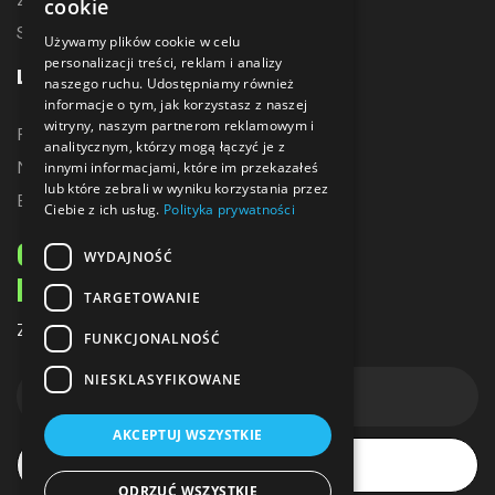
cookie
Sublimacja
Używamy plików cookie w celu
personalizacji treści, reklam i analizy
LINKI
naszego ruchu. Udostępniamy również
informacje o tym, jak korzystasz z naszej
witryny, naszym partnerom reklamowym i
Promocje
analitycznym, którzy mogą łączyć je z
Nowe produkty
innymi informacjami, które im przekazałeś
lub które zebrali w wyniku korzystania przez
Bestsellery
Ciebie z ich usług.
Polityka prywatności
ODBIERZ 10% ZNIŻKI
WYDAJNOŚĆ
NA PIERWSZE ZAKUPY
TARGETOWANIE
Zapisz się do naszego newslettera
FUNKCJONALNOŚĆ
NIESKLASYFIKOWANE
AKCEPTUJ WSZYSTKIE
Subskrybuj
ODRZUĆ WSZYSTKIE