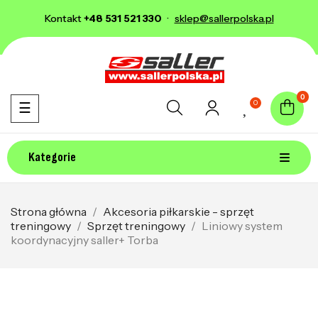
Kontakt
+48 531 521 330
·
sklep@sallerpolska.pl
0
0
Toggle navigation
☰
Kategorie
Strona główna
Akcesoria piłkarskie - sprzęt
treningowy
Sprzęt treningowy
Liniowy system
koordynacyjny saller+ Torba