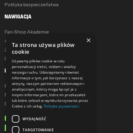
Polityka bezpieczeństwa
NAWIGACJA
Fan-Shop Akademie
×
Akcesoria treningowe
Ta strona używa plików
Zostań dystrybutorem
cookie
Sublimacja
Używamy plików cookie w celu
personalizacji treści, reklam i analizy
LINKI
naszego ruchu. Udostępniamy również
informacje o tym, jak korzystasz z naszej
witryny, naszym partnerom reklamowym i
Promocje
analitycznym, którzy mogą łączyć je z
Nowe produkty
innymi informacjami, które im przekazałeś
lub które zebrali w wyniku korzystania przez
Bestsellery
Ciebie z ich usług.
Polityka prywatności
ODBIERZ 10% ZNIŻKI
WYDAJNOŚĆ
NA PIERWSZE ZAKUPY
TARGETOWANIE