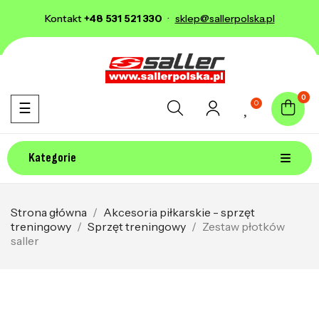
Kontakt
+48 531 521 330
·
sklep@sallerpolska.pl
0
0
Toggle navigation
☰
Kategorie
Strona główna
Akcesoria piłkarskie - sprzęt
treningowy
Sprzęt treningowy
Zestaw płotków
saller