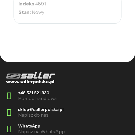
Indeks
4891
Stan:
Nowy
+48 531 521 330
Pomoc handlowa
sklep@sallerpolska.pl
Napisz do nas
WhatsApp
Napisz na WhatsApp