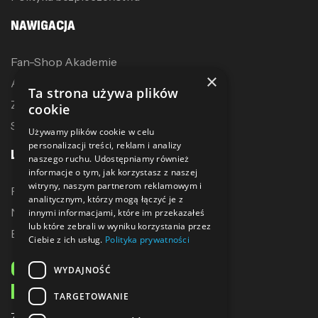
NAWIGACJA
Fan-Shop Akademie
×
Akcesoria treningowe
Ta strona używa plików
Zostań dystrybutorem
cookie
Sublimacja
Używamy plików cookie w celu
personalizacji treści, reklam i analizy
LINKI
naszego ruchu. Udostępniamy również
informacje o tym, jak korzystasz z naszej
witryny, naszym partnerom reklamowym i
Promocje
analitycznym, którzy mogą łączyć je z
Nowe produkty
innymi informacjami, które im przekazałeś
lub które zebrali w wyniku korzystania przez
Bestsellery
Ciebie z ich usług.
Polityka prywatności
ODBIERZ 10% ZNIŻKI
WYDAJNOŚĆ
NA PIERWSZE ZAKUPY
TARGETOWANIE
Zapisz się do naszego newslettera