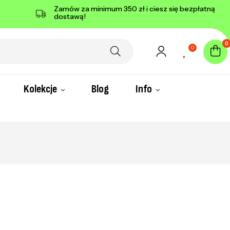
Zamów za minimum 350 zł i ciesz się bezpłatną
dostawą!
0
0
Kolekcje
Blog
Info