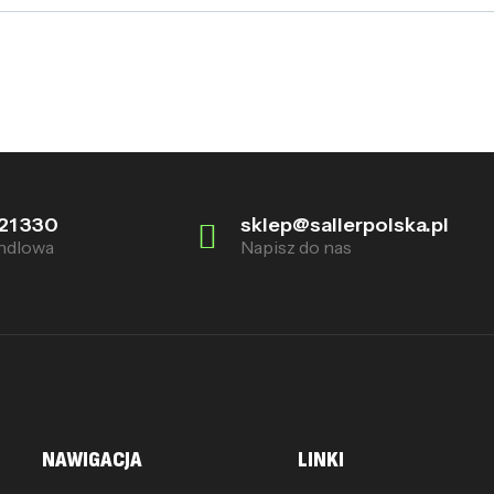
21 330
sklep@sallerpolska.pl
ndlowa
Napisz do nas
NAWIGACJA
LINKI