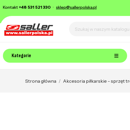
Kontakt
+48 531 521 330
·
sklep@sallerpolska.pl
Kategorie
Strona główna
Akcesoria piłkarskie - sprzęt 