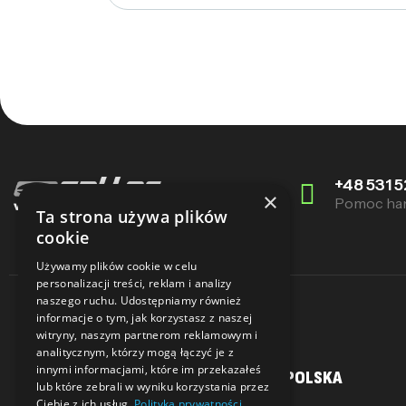
+48 531 5
×
Pomoc ha
Ta strona używa plików
cookie
Używamy plików cookie w celu
personalizacji treści, reklam i analizy
naszego ruchu. Udostępniamy również
informacje o tym, jak korzystasz z naszej
witryny, naszym partnerom reklamowym i
analitycznym, którzy mogą łączyć je z
innymi informacjami, które im przekazałeś
MOJE KONTO
SALLER POLSKA
lub które zebrali w wyniku korzystania przez
Ciebie z ich usług.
Polityka prywatności