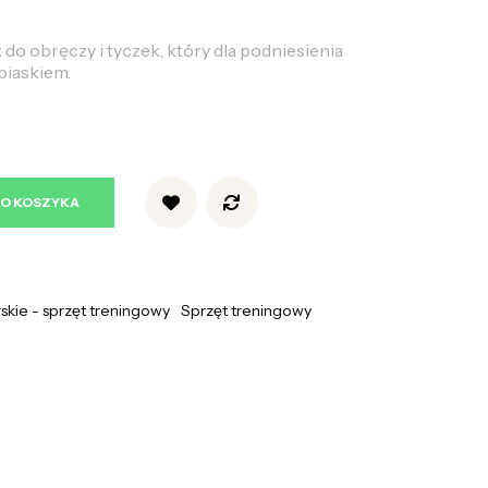
do obręczy i tyczek, który dla podniesienia
piaskiem.
DO KOSZYKA
rskie - sprzęt treningowy
Sprzęt treningowy