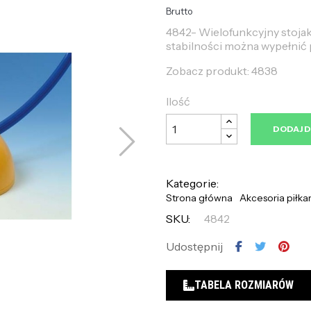
Brutto
4842- Wielofunkcyjny stojak 
stabilności można wypełnić 
Zobacz produkt: 4838
Ilość
DODAJ 
Kategorie:
Strona główna
Akcesoria piłka
SKU:
4842
Udostępnij
TABELA ROZMIARÓW